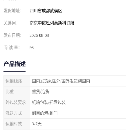
发货地址：
四川省成都武侯区
关键词：
南京中俄班列莫斯科订舱
发布日期：
2026-08-08
阅 读 量：
93
产品描述
运输线路
国内发货到国外/国外发货到国内
比重
重货/泡货
外包装要求
纸箱包装/托盘包装
派送方式
到目的港/到门
运输时效
3-7天