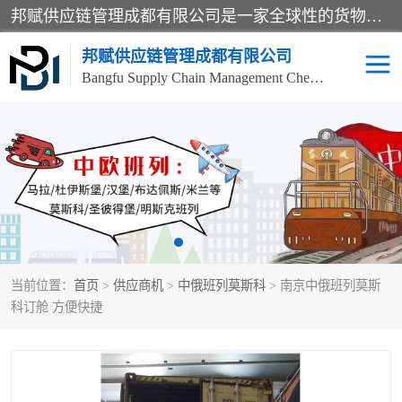
邦赋供应链管理成都有限公司是一家全球性的货物运输代理公司，主要从事：波兰中欧班列、德国中欧班列、出口莫斯科班列、中欧班列进口、蓉欧铁路、成都出口空运等业务，同时亦提供报关、报检、仓储、码头操作等服务。
邦赋供应链管理成都有限公司
Bangfu Supply Chain Management Chengdu Co.,LTD
进出口门到门
成都中欧班列
国际汽运
国际空运
东南亚海运
非洲海运
当前位置：
首页
>
供应商机
>
中俄班列莫斯科
> 南京中俄班列莫斯
食品进口物流清关
南美海运
科订舱 方便快捷
欧洲海运整柜拼箱
进口澳洲食品清关
化妆品进口清关物流
国际海运