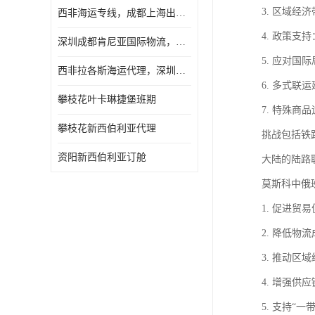
3. 区域
西非海运专线，成都上海出口纳米比亚海运
4. 政策
深圳成都肯尼亚国际物流，成都非洲物流公司
5. 应对
西非拉各斯海运代理，深圳成都拉各斯海运
6. 多式
攀枝花叶卡琳捷堡班期
7. 特殊
攀枝花新西伯利亚代理
挑战包括铁
资阳新西伯利亚订舱
大陆的陆路
莫斯科中俄
1. 促进
2. 降低
3. 推动
4. 增强
5. 支持