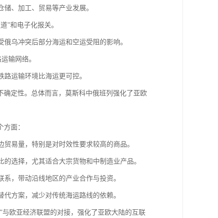
地仓储、加工、贸易等产业发展。
通道”和电子化报关。
其受俄乌冲突后部分海运和空运受阻的影响。
路运输网络。
因铁路运输环境比海运更可控。
不确定性。总体而言，莫斯科中俄班列强化了亚欧
个方面：
双边贸易量，特别是对时效性要求较高的商品。
价比的选择，尤其适合大宗货物和中制造业产品。
贸联系，带动沿线地区的产业合作与投资。
输替代方案，减少对传统海运路线的依赖。
路”与欧亚经济联盟的对接，强化了亚欧大陆的互联