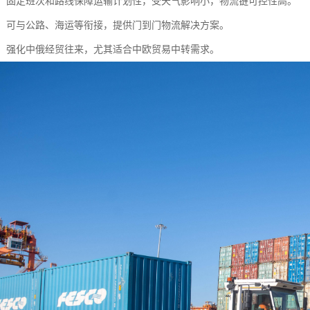
可靠：固定班次和路线保障运输计划性，受天气影响小，物流链可控性高。
联运：可与公路、海运等衔接，提供门到门物流解决方案。
贸易：强化中俄经贸往来，尤其适合中欧贸易中转需求。