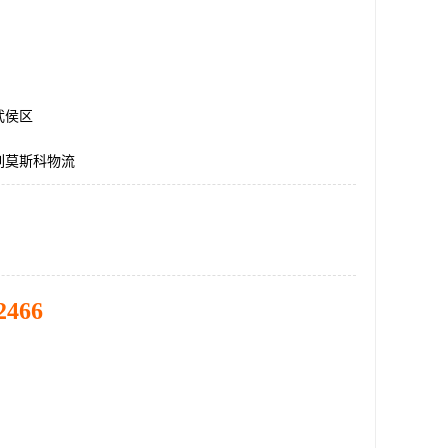
武侯区
列莫斯科物流
2466