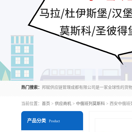
热门搜索：
当前位置：
首页
>
供应商机
>
中俄班列莫斯科
> 西安中俄班
产品分类
Product