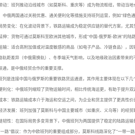
经济带动：班列推动沿线城市（如莫斯科、重庆等）成为物流枢纽，带动当
支持：中俄两国通过关税优惠、通关便利化等措施支持班列运营，例如“绿色
国际局势变化：在化波动背景下，铁路运输成为稳定供应链的替代方案，尤
联运延伸：货物可通过莫斯科至欧洲其他城市，形成“中国-俄罗斯-欧洲”的陆
商品运输：适合高附加值或对温度敏感的商品（如电子产品、冷链食品），
路轨距差异（中俄需换轨）、冬季端天气影响，以及地缘政治因素带来的
联通，是中俄经贸合作的重要支撑。
班列是连接中国与俄罗斯的重要铁路货运通道，其作用主要体现在以下几
贸易便利化：中俄班列缩短了货物运输时间，相比传统海运更，有助于提升
物流成本：铁路运输成本介于海运和空运之间，为企业和货主提供了更具性
区域经济发展：班列加强了莫斯科与中国主要城市（如重庆、义乌等）的经
供应链韧性：在国际局势多变背景下，中俄班列为两国提供了稳定的陆路运
“一带一路”倡议：作为中欧班列的重要组成部分，莫斯科线路深化了“一带一