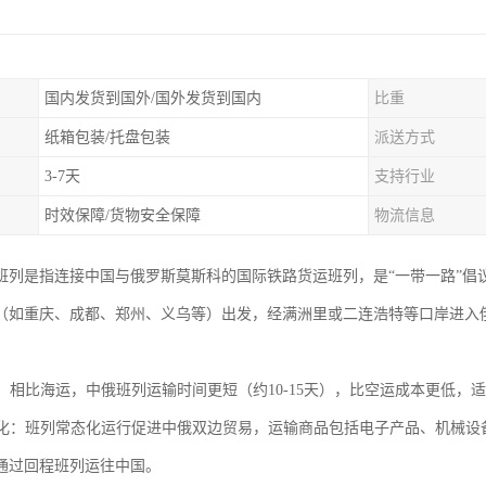
国内发货到国外/国外发货到国内
比重
纸箱包装/托盘包装
派送方式
3-7天
支持行业
时效保障/货物安全保障
物流信息
班列是指连接中国与俄罗斯莫斯科的国际铁路货运班列，是“一带一路”倡
（如重庆、成都、郑州、义乌等）出发，经满洲里或二连浩特等口岸进入
通道：相比海运，中俄班列运输时间更短（约10-15天），比空运成本更低
便利化：班列常态化运行促进中俄双边贸易，运输商品包括电子产品、机械
通过回程班列运往中国。