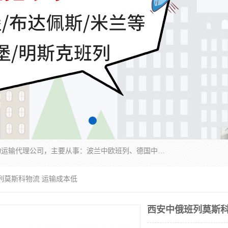
邦赋供应链管理成都有限公司是一家全球性的货物运输代理公司，主要从事：波兰中欧班列、德国中欧班列、出口莫斯科班列、中欧班列进口、蓉欧铁路、成都出口空运等业务，同时亦提供报关、报检、仓储、码头操作等服务。
列莫斯科物流 运输成本低
西安中俄班列莫斯科