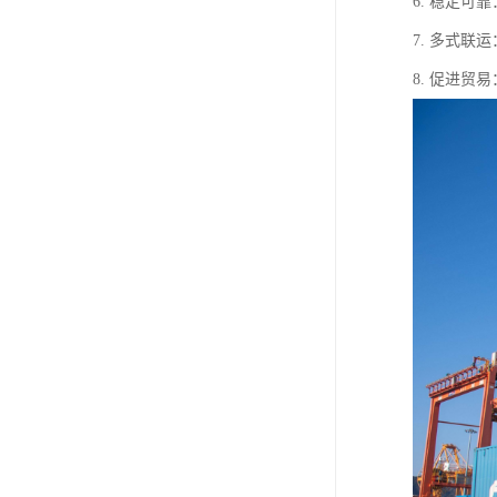
6. 稳定
7. 多式
8. 促进