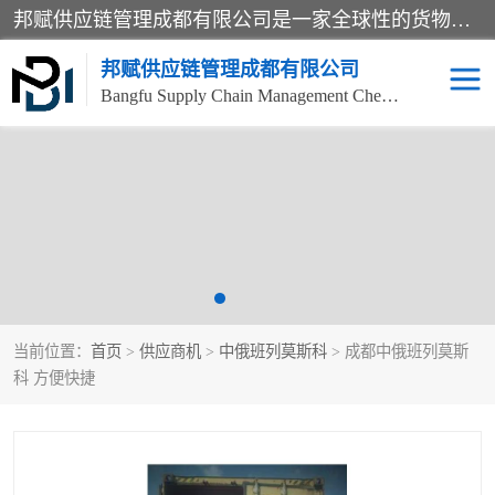
邦赋供应链管理成都有限公司是一家全球性的货物运输代理公司，主要从事：波兰中欧班列、德国中欧班列、出口莫斯科班列、中欧班列进口、蓉欧铁路、成都出口空运等业务，同时亦提供报关、报检、仓储、码头操作等服务。
邦赋供应链管理成都有限公司
Bangfu Supply Chain Management Chengdu Co.,LTD
进出口门到门
成都中欧班列
国际汽运
国际空运
东南亚海运
非洲海运
当前位置：
首页
>
供应商机
>
中俄班列莫斯科
> 成都中俄班列莫斯
食品进口物流清关
南美海运
科 方便快捷
欧洲海运整柜拼箱
进口澳洲食品清关
化妆品进口清关物流
国际海运