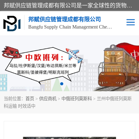
邦赋供应链管理成都有限公司是一家全球性的货物运输代理公司，主要从事：波兰中欧班列、德国中欧班列、出口莫斯科班列、中欧班列进口、蓉欧铁路、成都出口空运等业务，同时亦提供报关、报检、仓储、码头操作等服务。
邦赋供应链管理成都有限公司
Bangfu Supply Chain Management Chengdu Co.,LTD
进出口门到门
成都中欧班列
国际汽运
国际空运
东南亚海运
非洲海运
当前位置：
首页
>
供应商机
>
中俄班列莫斯科
> 兰州中俄班列莫斯
食品进口物流清关
南美海运
科运输 时效适中
欧洲海运整柜拼箱
进口澳洲食品清关
化妆品进口清关物流
国际海运