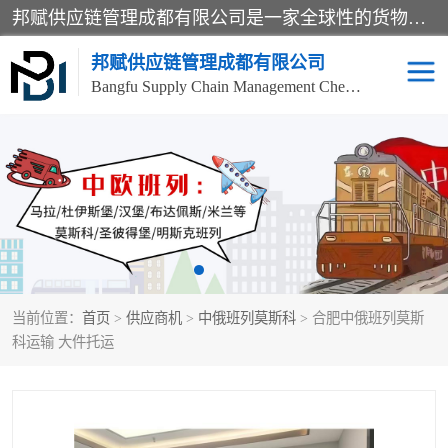
邦赋供应链管理成都有限公司是一家全球性的货物运输代理公司，主要从事：波兰中欧班列、德国中欧班列、出口莫斯科班列、中欧班列进口、蓉欧铁路、成都出口空运等业务，同时亦提供报关、报检、仓储、码头操作等服务。
邦赋供应链管理成都有限公司
Bangfu Supply Chain Management Chengdu Co.,LTD
进出口门到门
成都中欧班列
国际汽运
国际空运
东南亚海运
非洲海运
当前位置：
首页
>
供应商机
>
中俄班列莫斯科
> 合肥中俄班列莫斯
食品进口物流清关
南美海运
科运输 大件托运
欧洲海运整柜拼箱
进口澳洲食品清关
化妆品进口清关物流
国际海运