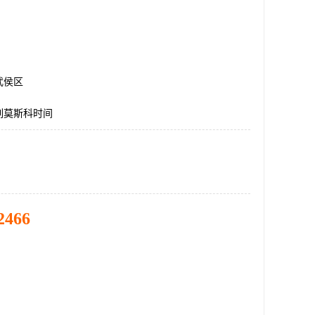
武侯区
列莫斯科时间
2466