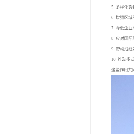
5. 多样
6. 增强
7. 降低
8. 应对
9. 带动
10. 推
这些作用共