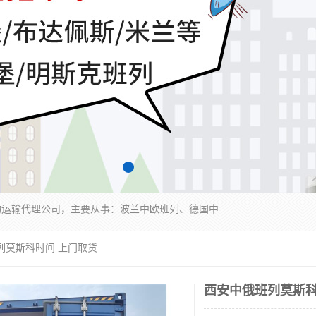
邦赋供应链管理成都有限公司是一家全球性的货物运输代理公司，主要从事：波兰中欧班列、德国中欧班列、出口莫斯科班列、中欧班列进口、蓉欧铁路、成都出口空运等业务，同时亦提供报关、报检、仓储、码头操作等服务。
列莫斯科时间 上门取货
西安中俄班列莫斯科