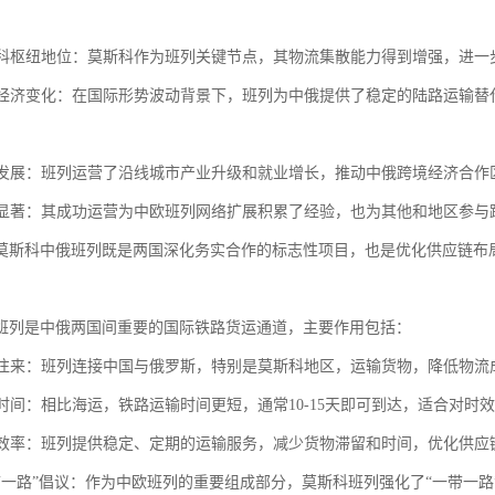
莫斯科枢纽地位：莫斯科作为班列关键节点，其物流集散能力得到增强，进
地缘经济变化：在国际形势波动背景下，班列为中俄提供了稳定的陆路运输
沿线发展：班列运营了沿线城市产业升级和就业增长，推动中俄跨境经济合
效应显著：其成功运营为中欧班列网络扩展积累了经验，也为其他和地区参
莫斯科中俄班列既是两国深化务实合作的标志性项目，也是优化供应链布
班列是中俄两国间重要的国际铁路货运通道，主要作用包括：
贸易往来：班列连接中国与俄罗斯，特别是莫斯科地区，运输货物，降低物
运输时间：相比海运，铁路运输时间更短，通常10-15天即可到达，适合对时
物流效率：班列提供稳定、定期的运输服务，减少货物滞留和时间，优化供应
“一带一路”倡议：作为中欧班列的重要组成部分，莫斯科班列强化了“一带一