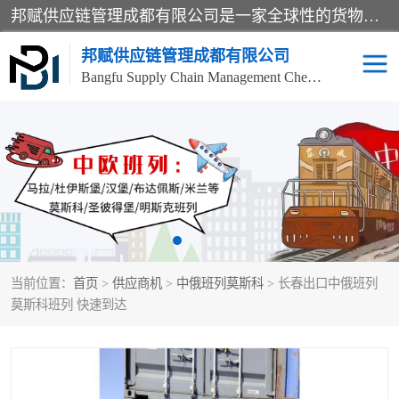
邦赋供应链管理成都有限公司是一家全球性的货物运输代理公司，主要从事：波兰中欧班列、德国中欧班列、出口莫斯科班列、中欧班列进口、蓉欧铁路、成都出口空运等业务，同时亦提供报关、报检、仓储、码头操作等服务。
邦赋供应链管理成都有限公司
Bangfu Supply Chain Management Chengdu Co.,LTD
进出口门到门
成都中欧班列
国际汽运
国际空运
东南亚海运
非洲海运
当前位置：
首页
>
供应商机
>
中俄班列莫斯科
> 长春出口中俄班列
食品进口物流清关
南美海运
莫斯科班列 快速到达
欧洲海运整柜拼箱
进口澳洲食品清关
化妆品进口清关物流
国际海运