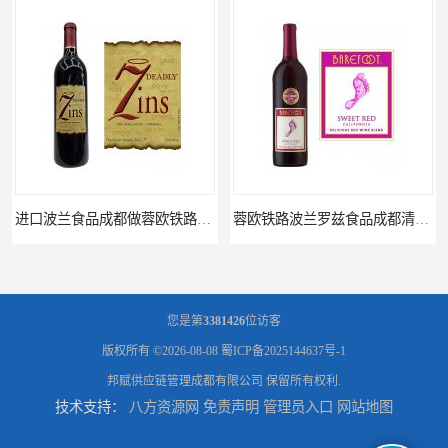
进口波兰食品成都做蓉欧铁路代理的公司
蓉欧铁路波兰罗兹食品成都清关物流
您是第
3381426
位访客
版权所有 ©2026-08-08
蜀ICP备2025144637号-1
邦赋供应链管理成都有限公司
保留所有权利.
技术支持：
八方资源网
免责声明
管理员入口
网站地图