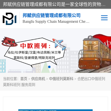
邦赋供应链管理成都有限公司是一家全球性的货物运输代理公司，主要从事：波兰中欧班列、德国中欧班列、出口莫斯科班列、中欧班列进口、蓉欧铁路、成都出口空运等业务，同时亦提供报关、报检、仓储、码头操作等服务。
邦赋供应链管理成都有限公司
Bangfu Supply Chain Management Chengdu Co.,LTD
进出口门到门
成都中欧班列
国际汽运
国际空运
东南亚海运
非洲海运
当前位置：
首页
>
供应商机
>
中俄班列莫斯科
> 合肥出口中俄班列
食品进口物流清关
南美海运
莫斯科班列 服务周到
欧洲海运整柜拼箱
进口澳洲食品清关
化妆品进口清关物流
国际海运