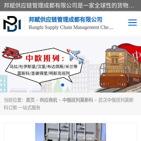
邦赋供应链管理成都有限公司是一家全球性的货物运输代理公司，主要从事：波兰中欧班列、德国中欧班列、出口莫斯科班列、中欧班列进口、蓉欧铁路、成都出口空运等业务，同时亦提供报关、报检、仓储、码头操作等服务。
邦赋供应链管理成都有限公司
Bangfu Supply Chain Management Chengdu Co.,LTD
进出口门到门
成都中欧班列
国际汽运
国际空运
东南亚海运
非洲海运
当前位置：
首页
>
供应商机
>
中俄班列莫斯科
> 武汉中俄班列莫斯
食品进口物流清关
南美海运
科订舱 一站式服务
欧洲海运整柜拼箱
进口澳洲食品清关
化妆品进口清关物流
国际海运