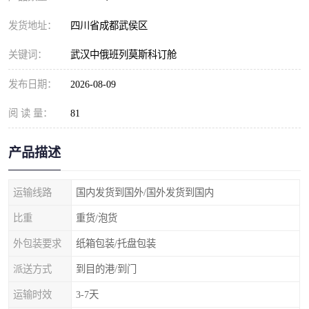
发货地址：
四川省成都武侯区
关键词：
武汉中俄班列莫斯科订舱
发布日期：
2026-08-09
阅 读 量：
81
产品描述
运输线路
国内发货到国外/国外发货到国内
比重
重货/泡货
外包装要求
纸箱包装/托盘包装
派送方式
到目的港/到门
运输时效
3-7天