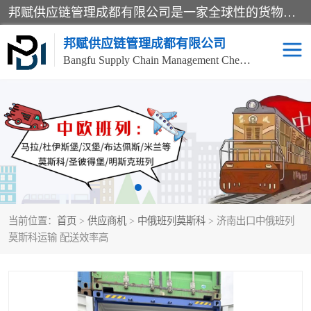
邦赋供应链管理成都有限公司是一家全球性的货物运输代理公司，主要从事：波兰中欧班列、德国中欧班列、出口莫斯科班列、中欧班列进口、蓉欧铁路、成都出口空运等业务，同时亦提供报关、报检、仓储、码头操作等服务。
邦赋供应链管理成都有限公司
Bangfu Supply Chain Management Chengdu Co.,LTD
进出口门到门
成都中欧班列
国际汽运
国际空运
东南亚海运
非洲海运
当前位置：
首页
>
供应商机
>
中俄班列莫斯科
> 济南出口中俄班列
食品进口物流清关
南美海运
莫斯科运输 配送效率高
欧洲海运整柜拼箱
进口澳洲食品清关
化妆品进口清关物流
国际海运