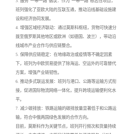
3. 服务“一带一路”倡议：作为“一带一路”标志性项目，
班列强化了亚欧大陆的互联互通，推动沿线基础设施建
设和经济协同发展。
4. 增强区域经济联动：通过莫斯科枢纽，货物可快速分
拨至俄罗斯其他地区或欧洲（如德国、波兰），带动沿
线城市产业合作与供应链整合。
5. 保障供应链稳定：在地缘政治或疫情等不确定因素
下，班列为中欧贸易提供了除海运、空运外的可靠替代
方案，增强产业链韧性。
6. 推动多式联运发展：班列与港口、公路等运输方式衔
接，促进国际物流网络一体化，提升跨境运输便利化水
平。
7. 减少碳排放：铁路运输的碳排放量显著低于和公路运
输，符合中俄两国绿色发展的合作方向。
目前，莫斯科作为关键节点，班列开行频次和货量持续