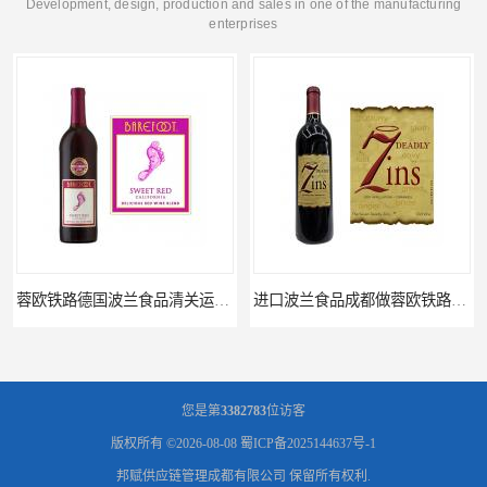
Development, design, production and sales in one of the manufacturing
enterprises
蓉欧铁路德国波兰食品清关运输门到门
进口波兰食品成都做蓉欧铁路代理的公司
您是第
3382783
位访客
版权所有 ©2026-08-08
蜀ICP备2025144637号-1
邦赋供应链管理成都有限公司
保留所有权利.