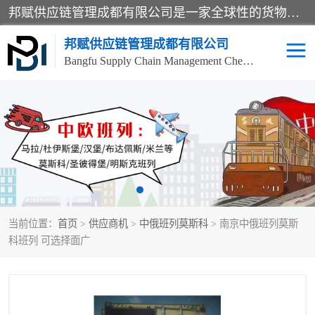
邦赋供应链管理成都有限公司是一家全球性的货物运输代理公司，主要从事：波兰中欧班列、德国中欧班列、出口莫斯科班列、中欧班列进口、蓉欧铁路、成都出口空运等业务，同时亦提供报关、报检、仓储、码头操作等服务。
邦赋供应链管理成都有限公司
Bangfu Supply Chain Management Chengdu Co.,LTD
进出口门到门
成都中欧班列
国际汽运
国际空运
东南亚海运
非洲海运
当前位置：
首页
>
供应商机
>
中俄班列莫斯科
> 南京中俄班列莫斯
食品进口物流清关
南美海运
科班列 可选择面广
欧洲海运整柜拼箱
进口澳洲食品清关
化妆品进口清关物流
国际海运