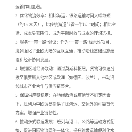
运输作用显著。
2. 优化物流效率：相比海运，铁路运输时间大幅缩短
（约15-20天），比传统海运节省一半以上时间；相比空
运，成本显著降低，成为平衡时效与成本的理想选择。
3. 服务“一带一路”倡议：作为“一带一路”标志性项目，
班列强化了亚欧大陆的互联互通，推动沿线基础设施建
设和经济协同发展。
4. 增强区域经济联动：通过莫斯科枢纽，货物可快速分
拨至俄罗斯其他地区或欧洲（如德国、波兰），带动沿
线城市产业合作与供应链整合。
5. 保障供应链稳定：在地缘政治或疫情等不确定因素
下，班列为中欧贸易提供了除海运、空运外的可靠替代
方案，增强产业链韧性。
6. 推动多式联运发展：班列与港口、公路等运输方式衔
接，促进国际物流网络一体化，提升跨境运输便利化水