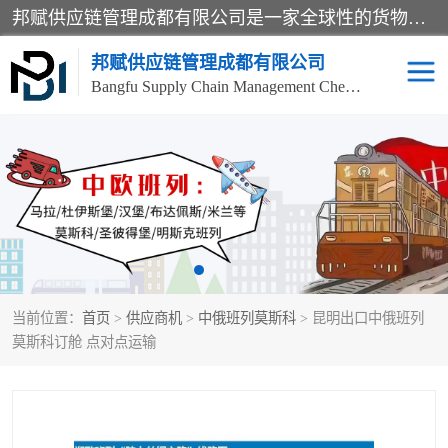
邦赋供应链管理成都有限公司是一家全球性的货物运输代理公司，主要从事：波兰中欧班列、德国中欧班列、出口莫斯科班列、中欧班列进口、蓉欧铁路、成都出口空运等业务，同时亦提供报关、报检、仓储、码头操作等服务。
邦赋供应链管理成都有限公司
Bangfu Supply Chain Management Chengdu Co.,LTD
进出口门到门
成都中欧班列
国际汽运
国际空运
东南亚海运
非洲海运
当前位置：
首页
>
供应商机
>
中俄班列莫斯科
> 昆明出口中俄班列
食品进口物流清关
南美海运
莫斯科订舱 点对点运输
欧洲海运整柜拼箱
进口澳洲食品清关
化妆品进口清关物流
国际海运