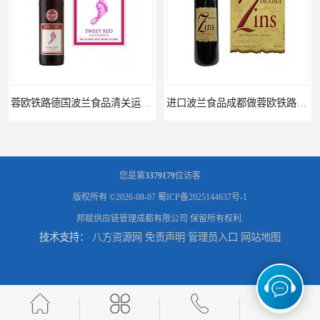
蓉欧铁路德国波兰食品清关运输门到门
进口波兰食品成都做蓉欧铁路代理的公司
您是第
3379179
位访客
版权所有 ©2026-08-07
蜀ICP备2025144637号-1
邦赋供应链管理成都有限公司
保留所有权利.
技术支持：
八方资源网
免责声明
管理员入口
网站地图
蓉欧铁路波兰罗兹食品成都清关物流
蓉欧铁路清关订柜公司，波兰德国蓉欧铁路门到门