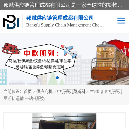
邦赋供应链管理成都有限公司是一家全球性的货物运输代理公司，主要从事：波兰中欧班列、德国中欧班列、出口莫斯科班列、中欧班列进口、蓉欧铁路、成都出口空运等业务，同时亦提供报关、报检、仓储、码头操作等服务。
邦赋供应链管理成都有限公司
Bangfu Supply Chain Management Chengdu Co.,LTD
进出口门到门
成都中欧班列
国际汽运
国际空运
东南亚海运
非洲海运
当前位置：
首页
>
供应商机
>
中俄班列莫斯科
> 兰州出口中俄班列
食品进口物流清关
南美海运
莫斯科运输 一站式服务
欧洲海运整柜拼箱
进口澳洲食品清关
化妆品进口清关物流
国际海运