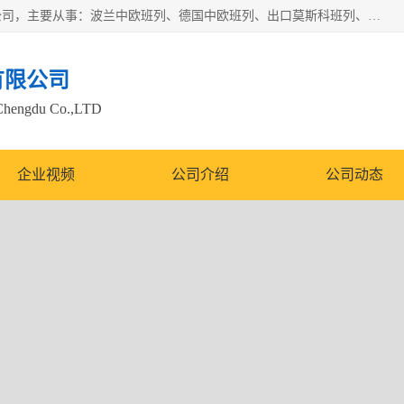
邦赋供应链管理成都有限公司是一家全球性的货物运输代理公司，主要从事：波兰中欧班列、德国中欧班列、出口莫斯科班列、中欧班列进口、蓉欧铁路、成都出口空运等业务，同时亦提供报关、报检、仓储、码头操作等服务。
有限公司
Chengdu Co.,LTD
企业视频
公司介绍
公司动态