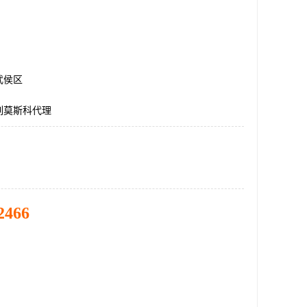
武侯区
列莫斯科代理
2466