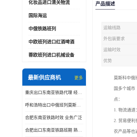
化妆品进口清关物流
产品描述
国际海运
运输线路
中俄铁路班列
外包装要求
中欧班列进口红酒啤酒
运输时效
蓉欧班列进口机械设备
优势
最新供应商机
更多
莫斯科中俄
国多个城市
重庆出口东南亚铁路代理 经验丰富
点：
呼和浩特出口中俄班列莫斯科物流 安全省心
1. 物流
合肥东南亚铁路时效 业务广泛
2. 贸易
合肥出口东南亚铁路班期 熟悉条款
农产品等也