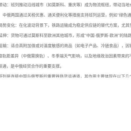
经济带动：班列推动沿线城市（如莫斯科、重庆等）成为物流枢纽，带动当
支持：中俄两国通过关税优惠、通关便利化等措施支持班列运营，例如“绿色
国际局势变化：在化波动背景下，铁路运输成为稳定供应链的替代方案，尤
联运延伸：货物可通过莫斯科至欧洲其他城市，形成“中国-俄罗斯-欧洲”的陆
商品运输：适合高附加值或对温度敏感的商品（如电子产品、冷链食品），
路轨距差异（中俄需换轨）、冬季端天气影响，以及地缘政治因素带来的
联通，是中俄经贸合作的重要支撑。
班列是连接中国与俄罗斯的重要铁路货运通道，其作用主要体现在以下几
贸易便利化：中俄班列缩短了货物运输时间，相比传统海运更，有助于提升
物流成本：铁路运输成本介于海运和空运之间，为企业和货主提供了更具性
区域经济发展：班列加强了莫斯科与中国主要城市（如重庆、义乌等）的经
供应链韧性：在国际局势多变背景下，中俄班列为两国提供了稳定的陆路运
“一带一路”倡议：作为中欧班列的重要组成部分，莫斯科线路深化了“一带一