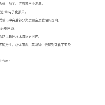
地仓储、加工、贸易等产业发展。
通道”和电子化报关。
其受俄乌冲突后部分海运和空运受阻的影响。
路运输网络。
因铁路运输环境比海运更可控。
不确定性。总体而言，莫斯科中俄班列强化了亚欧
个方面：
双边贸易量，特别是对时效性要求较高的商品。
价比的选择，尤其适合大宗货物和中制造业产品。
贸联系，带动沿线地区的产业合作与投资。
输替代方案，减少对传统海运路线的依赖。
路”与欧亚经济联盟的对接，强化了亚欧大陆的互联