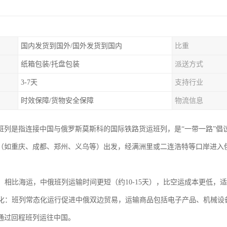
国内发货到国外/国外发货到国内
比重
纸箱包装/托盘包装
派送方式
3-7天
支持行业
时效保障/货物安全保障
物流信息
班列是指连接中国与俄罗斯莫斯科的国际铁路货运班列，是“一带一路”倡
（如重庆、成都、郑州、义乌等）出发，经满洲里或二连浩特等口岸进入
通道：相比海运，中俄班列运输时间更短（约10-15天），比空运成本更低
便利化：班列常态化运行促进中俄双边贸易，运输商品包括电子产品、机械
通过回程班列运往中国。