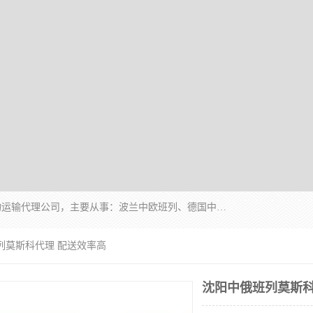
邦赋供应链管理成都有限公司是一家全球性的货物运输代理公司，主要从事：波兰中欧班列、德国中欧班列、出口莫斯科班列、中欧班列进口、蓉欧铁路、成都出口空运等业务，同时亦提供报关、报检、仓储、码头操作等服务。
列莫斯科代理 配送效率高
沈阳中俄班列莫斯科