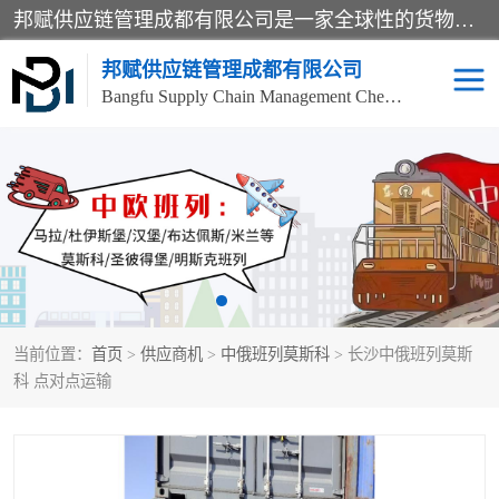
邦赋供应链管理成都有限公司是一家全球性的货物运输代理公司，主要从事：波兰中欧班列、德国中欧班列、出口莫斯科班列、中欧班列进口、蓉欧铁路、成都出口空运等业务，同时亦提供报关、报检、仓储、码头操作等服务。
邦赋供应链管理成都有限公司
Bangfu Supply Chain Management Chengdu Co.,LTD
进出口门到门
成都中欧班列
国际汽运
国际空运
东南亚海运
非洲海运
当前位置：
首页
>
供应商机
>
中俄班列莫斯科
> 长沙中俄班列莫斯
食品进口物流清关
南美海运
科 点对点运输
欧洲海运整柜拼箱
进口澳洲食品清关
化妆品进口清关物流
国际海运