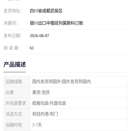
发货地址：
四川省成都武侯区
关键词：
银川出口中俄班列莫斯科订舱
发布日期：
2026-08-07
阅 读 量：
61
产品描述
运输线路
国内发货到国外/国外发货到国内
比重
重货/泡货
外包装要求
纸箱包装/托盘包装
派送方式
到目的港/到门
运输时效
3-7天