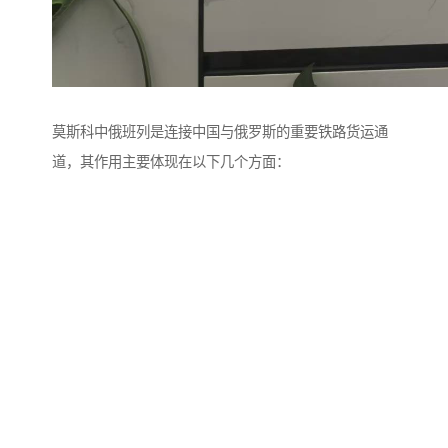
莫斯科中俄班列是连接中国与俄罗斯的重要铁路货运通
道，其作用主要体现在以下几个方面：
1. 促进贸易便利化：中俄班列缩短了货物运输时间，相
比传统海运更，有助于提升双边贸易量，特别是对时效
性要求较高的商品。
2. 降低物流成本：铁路运输成本介于海运和空运之间，
为企业和货主提供了更具性价比的选择，尤其适合大宗
货物和中制造业产品。
3. 推动区域经济发展：班列加强了莫斯科与中国主要城
市（如重庆、义乌等）的经贸联系，带动沿线地区的产
业合作与投资。