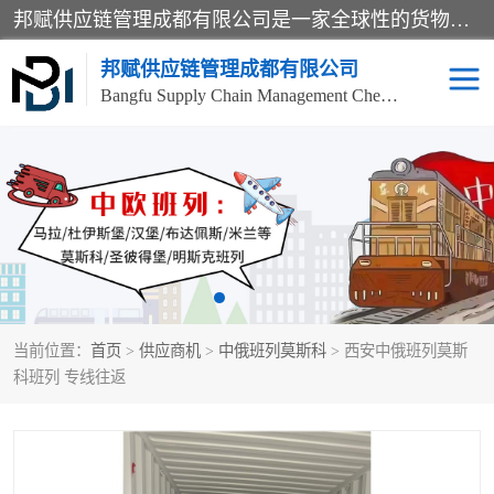
邦赋供应链管理成都有限公司是一家全球性的货物运输代理公司，主要从事：波兰中欧班列、德国中欧班列、出口莫斯科班列、中欧班列进口、蓉欧铁路、成都出口空运等业务，同时亦提供报关、报检、仓储、码头操作等服务。
邦赋供应链管理成都有限公司
Bangfu Supply Chain Management Chengdu Co.,LTD
进出口门到门
成都中欧班列
国际汽运
国际空运
东南亚海运
非洲海运
当前位置：
首页
>
供应商机
>
中俄班列莫斯科
> 西安中俄班列莫斯
食品进口物流清关
南美海运
科班列 专线往返
欧洲海运整柜拼箱
进口澳洲食品清关
化妆品进口清关物流
国际海运