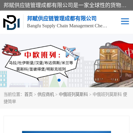
邦赋供应链管理成都有限公司是一家全球性的货物运输代理公司，主要从事：波兰中欧班列、德国中欧班列、出口莫斯科班列、中欧班列进口、蓉欧铁路、成都出口空运等业务，同时亦提供报关、报检、仓储、码头操作等服务。
邦赋供应链管理成都有限公司
Bangfu Supply Chain Management Chengdu Co.,LTD
进出口门到门
成都中欧班列
国际汽运
国际空运
东南亚海运
非洲海运
当前位置：
首页
>
供应商机
>
中俄班列莫斯科
> 中俄班列莫斯科 便
食品进口物流清关
南美海运
捷简单
欧洲海运整柜拼箱
进口澳洲食品清关
化妆品进口清关物流
国际海运