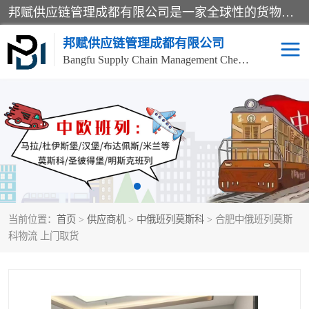
邦赋供应链管理成都有限公司是一家全球性的货物运输代理公司，主要从事：波兰中欧班列、德国中欧班列、出口莫斯科班列、中欧班列进口、蓉欧铁路、成都出口空运等业务，同时亦提供报关、报检、仓储、码头操作等服务。
邦赋供应链管理成都有限公司
Bangfu Supply Chain Management Chengdu Co.,LTD
进出口门到门
成都中欧班列
国际汽运
国际空运
东南亚海运
非洲海运
当前位置：
首页
>
供应商机
>
中俄班列莫斯科
> 合肥中俄班列莫斯
食品进口物流清关
南美海运
科物流 上门取货
欧洲海运整柜拼箱
进口澳洲食品清关
化妆品进口清关物流
国际海运