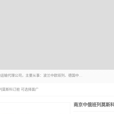
邦赋供应链管理成都有限公司是一家全球性的货物运输代理公司，主要从事：波兰中欧班列、德国中欧班列、出口莫斯科班列、中欧班列进口、蓉欧铁路、成都出口空运等业务，同时亦提供报关、报检、仓储、码头操作等服务。
列莫斯科订舱 可选择面广
南京中俄班列莫斯科