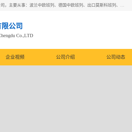
邦赋供应链管理成都有限公司是一家全球性的货物运输代理公司，主要从事：波兰中欧班列、德国中欧班列、出口莫斯科班列、中欧班列进口、蓉欧铁路、成都出口空运等业务，同时亦提供报关、报检、仓储、码头操作等服务。
有限公司
Chengdu Co.,LTD
企业视频
公司介绍
公司动态