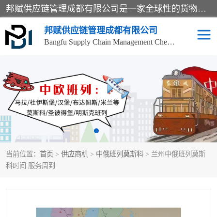
邦赋供应链管理成都有限公司是一家全球性的货物运输代理公司，主要从事：波兰中欧班列、德国中欧班列、出口莫斯科班列、中欧班列进口、蓉欧铁路、成都出口空运等业务，同时亦提供报关、报检、仓储、码头操作等服务。
邦赋供应链管理成都有限公司
Bangfu Supply Chain Management Chengdu Co.,LTD
进出口门到门
成都中欧班列
国际汽运
国际空运
东南亚海运
非洲海运
当前位置：
首页
>
供应商机
>
中俄班列莫斯科
> 兰州中俄班列莫斯
食品进口物流清关
南美海运
科时间 服务周到
欧洲海运整柜拼箱
进口澳洲食品清关
化妆品进口清关物流
国际海运