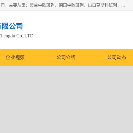
邦赋供应链管理成都有限公司是一家全球性的货物运输代理公司，主要从事：波兰中欧班列、德国中欧班列、出口莫斯科班列、中欧班列进口、蓉欧铁路、成都出口空运等业务，同时亦提供报关、报检、仓储、码头操作等服务。
有限公司
Chengdu Co.,LTD
企业视频
公司介绍
公司动态