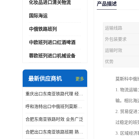
化妆品进口清关物流
产品描述
国际海运
运输线路
中俄铁路班列
外包装要求
中欧班列进口红酒啤酒
运输时效
蓉欧班列进口机械设备
优势
最新供应商机
更多
莫斯科中俄
1. 物流
重庆出口东南亚铁路代理 经验丰富
输。相比海
呼和浩特出口中俄班列莫斯科物流 安全省心
2. 贸易
合肥东南亚铁路时效 业务广泛
过稳定的班
合肥出口东南亚铁路班期 熟悉条款
3. 区域