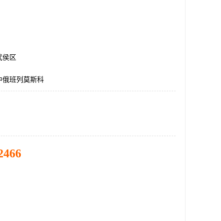
武侯区
中俄班列莫斯科
2466