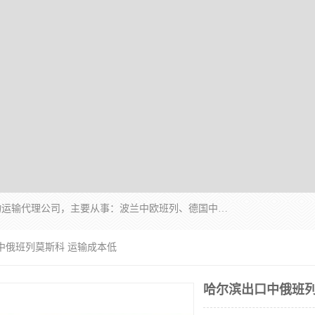
邦赋供应链管理成都有限公司是一家全球性的货物运输代理公司，主要从事：波兰中欧班列、德国中欧班列、出口莫斯科班列、中欧班列进口、蓉欧铁路、成都出口空运等业务，同时亦提供报关、报检、仓储、码头操作等服务。
中俄班列莫斯科 运输成本低
哈尔滨出口中俄班列