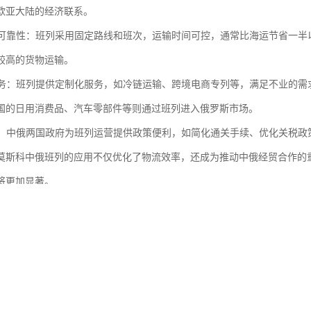
欧亚大陆的经济联系。
性与可靠性：班列采用固定路线和班次，运输时间可控，通常比海运节省一
较高的货物运输。
化服务：班列提供定制化服务，如冷链运输、跨境电商专列等，满足不业的
国的日用消费品、汽车零部件等则通过班列进入俄罗斯市场。
支持：中俄两国政府为班列运营提供政策便利，如简化通关手续、优化关税
莫斯科中俄班列的应用不仅优化了物流效率，还成为推动中俄经贸合作的
将更加显著。
班列的特点主要体现在以下几个方面：
：班列采用固定路线和时刻表，运输时间比传统海运大幅缩短，通常15天左
范围广：连接中国多个主要城市（如重庆、成都、郑州等）与莫斯科及周边
优势：相比空运，铁路运输成本更低；相比海运，时间更短，综合，适合大