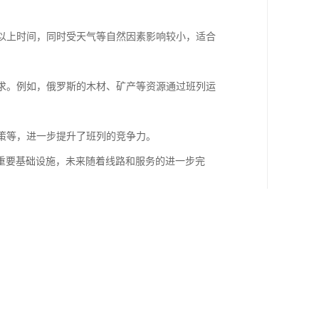
半以上时间，同时受天气等自然因素影响较小，适合
需求。例如，俄罗斯的木材、矿产等资源通过班列运
政策等，进一步提升了班列的竞争力。
重要基础设施，未来随着线路和服务的进一步完
右即可从中国抵达莫斯科，适合对时效要求较高的货
地区，形成稳定的物流网络，便于中俄贸易往来。
宗货物和中商品运输。