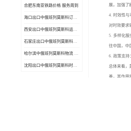
展，加强了
合肥东南亚铁路价格 服务周到
4. 时效
海口出口中俄班列莫斯科订舱 可选择面广
对时效要求
西安出口中俄班列莫斯科运输 专线往返
5. 多样
石家庄出口中俄班列莫斯科班列 一站式服务
往中国，中
哈尔滨中俄班列莫斯科物流 快速到达
6. 政策
沈阳出口中俄班列莫斯科时间 方便快捷可靠性好
总体来看，
善，其作用
莫斯科中俄
1. 便捷
物。
2. 覆盖
3. 成本