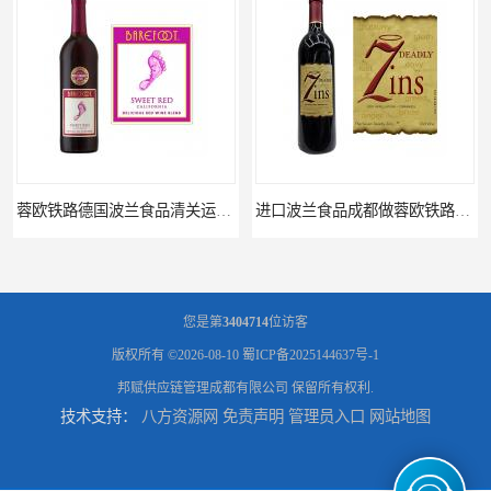
蓉欧铁路德国波兰食品清关运输门到门
进口波兰食品成都做蓉欧铁路代理的公司
您是第
3404714
位访客
版权所有 ©2026-08-10
蜀ICP备2025144637号-1
邦赋供应链管理成都有限公司
保留所有权利.
技术支持：
八方资源网
免责声明
管理员入口
网站地图
蓉欧铁路波兰罗兹食品成都清关物流
蓉欧铁路清关订柜公司，波兰德国蓉欧铁路门到门