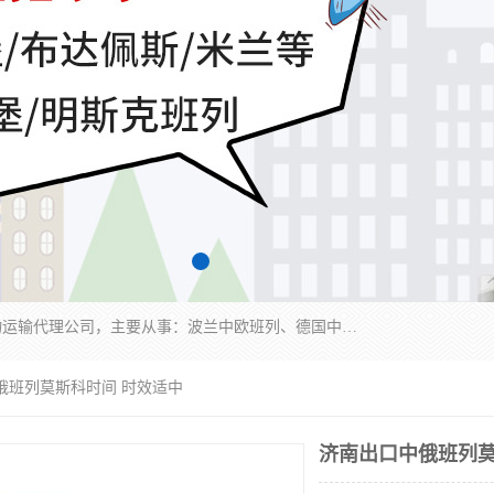
邦赋供应链管理成都有限公司是一家全球性的货物运输代理公司，主要从事：波兰中欧班列、德国中欧班列、出口莫斯科班列、中欧班列进口、蓉欧铁路、成都出口空运等业务，同时亦提供报关、报检、仓储、码头操作等服务。
俄班列莫斯科时间 时效适中
济南出口中俄班列莫