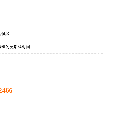
武侯区
俄班列莫斯科时间
2466