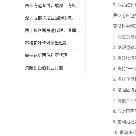
5. 政策
西非海运专线，成都上海出口纳米比亚海运
典型用户包
深圳成都肯尼亚国际物流，成都非洲物流公司
莫斯科中俄
西非拉各斯海运代理，深圳成都拉各斯海运
1. 促进
攀枝花叶卡琳捷堡班期
2. 缩短
攀枝花新西伯利亚代理
3. 提升
资阳新西伯利亚订舱
4. 支持
5. 多样
6. 增强
7. 降低
8. 应对
9. 带动
10. 推