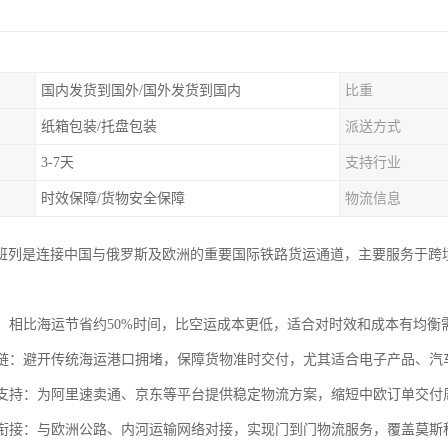
国内发货到国外/国外发货到国内
比重
纸箱包装/托盘包装
派送方式
3-7天
支持行业
时效保障/货物安全保障
物流信息
班列是连接中国与俄罗斯及欧洲的重要国际铁路货运通道，主要服务于跨
运输：相比海运节省约50%时间，比空运成本更低，适合对时效和成本有均
供应链：避开传统海运港口拥堵，保障货物准时交付，尤其适合电子产品、
电商支持：为阿里速卖通、京东等平台提供稳定物流方案，缩短中欧订单交付周
联运衔接：与欧洲公路、内河运输网络对接，实现门到门物流服务，覆盖莫