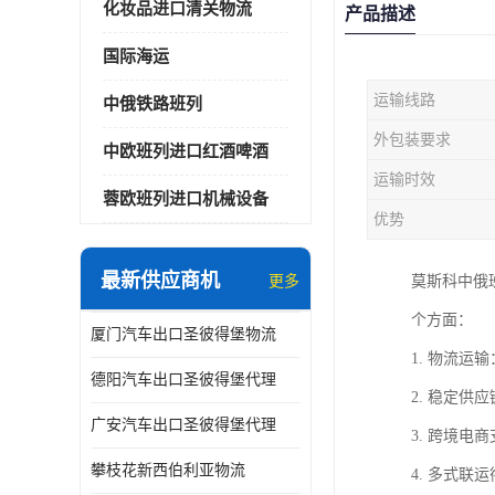
化妆品进口清关物流
产品描述
国际海运
运输线路
中俄铁路班列
外包装要求
中欧班列进口红酒啤酒
运输时效
蓉欧班列进口机械设备
优势
最新供应商机
更多
莫斯科中俄
个方面：
厦门汽车出口圣彼得堡物流
1. 物流
德阳汽车出口圣彼得堡代理
2. 稳定
广安汽车出口圣彼得堡代理
3. 跨境
攀枝花新西伯利亚物流
4. 多式