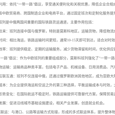
红利利用：依托“一带一路”倡议，享受通关便利化和关税优惠，降低企业合
括中欧贸易商、跨国制造企业和电商平台，通过固定班次和定制化服务提
班列是中俄两国间重要的国际铁路货运通道，主要作用包括：
贸易往来：班列连接中国与俄罗斯，特别是莫斯科地区，运输货物，降低物
运输时间：相比海运，铁路运输时间更短，通常10-15天即可到达，适合对时
物流效率：班列提供稳定、定期的运输服务，减少货物滞留和时间，优化供应
“一带一路”倡议：作为中欧班列的重要组成部分，莫斯科班列强化了“一带一
化货物运输：运输商品种类丰富，包括电子产品、机械设备、日用消费品、
区域互联互通：班列不仅连接中俄，还通过俄罗斯欧洲其他地区，成为亚欧
企业成本：为企业提供海运和空运之外的第三种选择，平衡运输成本与时效
国际形势变化：在国际航运不稳定时，铁路运输提供可靠替代方案，保障贸易
沿线发展：促进沿线城市基础设施建设，相关产业发展，创造就业机会。
动多式联运：与港口、公路等运输方式衔接，形成的多式联运体系，提升整体