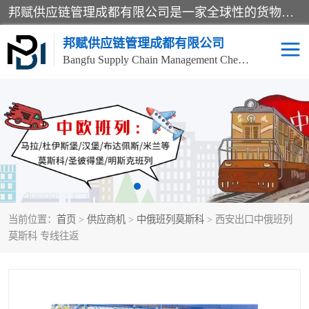
邦赋供应链管理成都有限公司是一家全球性的货物运输代理公司，主要从事：波兰中欧班列、德国中欧班列、出口莫斯科班列、中欧班列进口、蓉欧铁路、成都出口空运等业务，同时亦提供报关、报检、仓储、码头操作等服务。
邦赋供应链管理成都有限公司
Bangfu Supply Chain Management Chengdu Co.,LTD
进出口门到门
成都中欧班列
国际汽运
国际空运
东南亚海运
非洲海运
当前位置：
首页
>
供应商机
>
中俄班列莫斯科
> 西安出口中俄班列
食品进口物流清关
南美海运
莫斯科 专线往返
欧洲海运整柜拼箱
进口澳洲食品清关
化妆品进口清关物流
国际海运