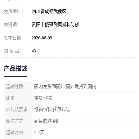
发货地址：
四川省成都武侯区
关键词：
贵阳中俄班列莫斯科订舱
发布日期：
2026-08-09
阅 读 量：
43
产品描述
运输线路
国内发货到国外/国外发货到国内
比重
重货/泡货
外包装要求
纸箱包装/托盘包装
派送方式
到目的港/到门
运输时效
3-7天