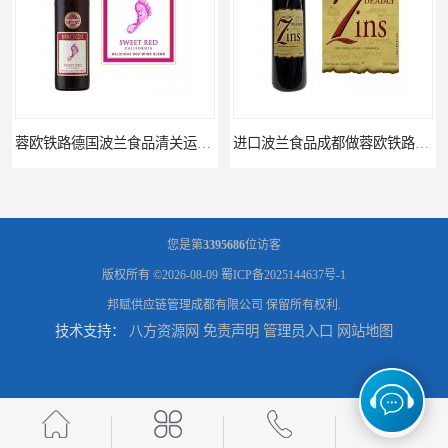
蓉欧铁路德国波兰食品清关运输门到门
进口波兰食品成都做蓉欧铁路代理的公司
您是第
3395686
位访客
版权所有 ©2026-08-09
蜀ICP备2025144637号-1
邦赋供应链管理成都有限公司
保留所有权利.
技术支持：
八方资源网
免责声明
管理员入口
网站地图
蓉欧铁路波兰罗兹食品成都清关物流
蓉欧铁路清关订柜公司，波兰德国蓉欧铁路门到门