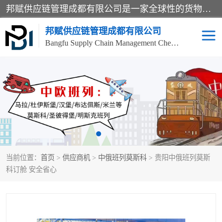
邦赋供应链管理成都有限公司是一家全球性的货物运输代理公司，主要从事：波兰中欧班列、德国中欧班列、出口莫斯科班列、中欧班列进口、蓉欧铁路、成都出口空运等业务，同时亦提供报关、报检、仓储、码头操作等服务。
邦赋供应链管理成都有限公司
Bangfu Supply Chain Management Chengdu Co.,LTD
进出口门到门
成都中欧班列
国际汽运
国际空运
东南亚海运
非洲海运
当前位置：
首页
>
供应商机
>
中俄班列莫斯科
> 贵阳中俄班列莫斯
食品进口物流清关
南美海运
科订舱 安全省心
欧洲海运整柜拼箱
进口澳洲食品清关
化妆品进口清关物流
国际海运