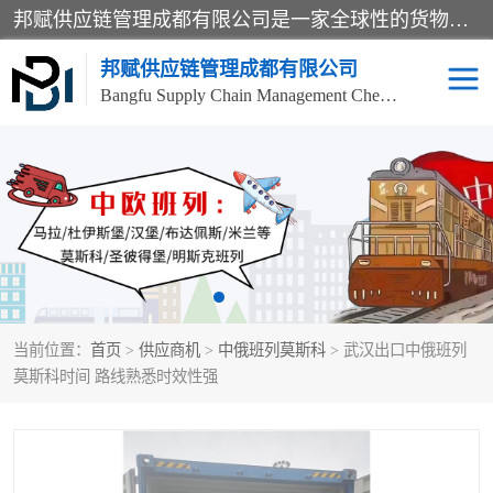
邦赋供应链管理成都有限公司是一家全球性的货物运输代理公司，主要从事：波兰中欧班列、德国中欧班列、出口莫斯科班列、中欧班列进口、蓉欧铁路、成都出口空运等业务，同时亦提供报关、报检、仓储、码头操作等服务。
邦赋供应链管理成都有限公司
Bangfu Supply Chain Management Chengdu Co.,LTD
进出口门到门
成都中欧班列
国际汽运
国际空运
东南亚海运
非洲海运
当前位置：
首页
>
供应商机
>
中俄班列莫斯科
> 武汉出口中俄班列
食品进口物流清关
南美海运
莫斯科时间 路线熟悉时效性强
欧洲海运整柜拼箱
进口澳洲食品清关
化妆品进口清关物流
国际海运