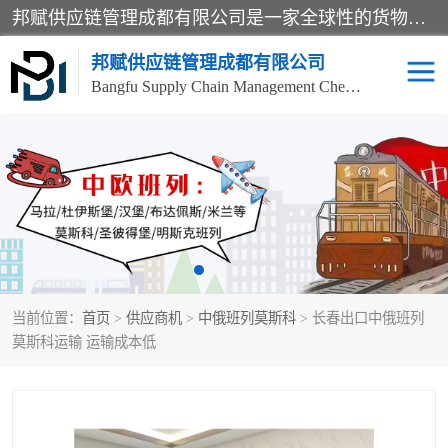
邦赋供应链管理成都有限公司是一家全球性的货物运输代理公司，主要从事：波兰中欧班列、德国中欧班列、出口莫斯科班列、中欧班列进口、蓉欧铁路、成都出口空运等业务，同时亦提供报关、报检、仓储、码头操作等服务。
邦赋供应链管理成都有限公司
Bangfu Supply Chain Management Chengdu Co.,LTD
进出口门到门
成都中欧班列
国际汽运
国际空运
东南亚海运
非洲海运
当前位置：
首页
>
供应商机
>
中俄班列莫斯科
> 长春出口中俄班列
食品进口物流清关
南美海运
莫斯科运输 运输成本低
欧洲海运整柜拼箱
进口澳洲食品清关
化妆品进口清关物流
国际海运