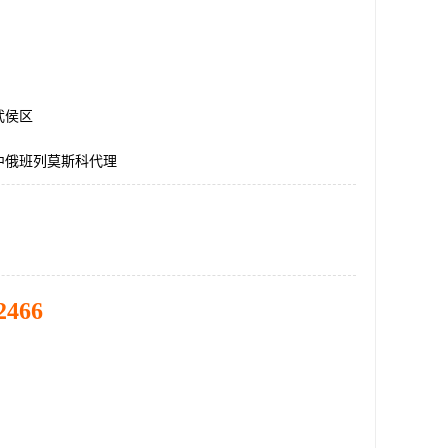
武侯区
中俄班列莫斯科代理
2466