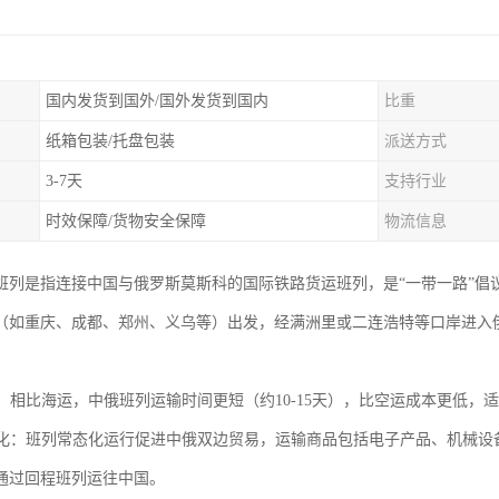
国内发货到国外/国外发货到国内
比重
纸箱包装/托盘包装
派送方式
3-7天
支持行业
时效保障/货物安全保障
物流信息
班列是指连接中国与俄罗斯莫斯科的国际铁路货运班列，是“一带一路”倡
（如重庆、成都、郑州、义乌等）出发，经满洲里或二连浩特等口岸进入
通道：相比海运，中俄班列运输时间更短（约10-15天），比空运成本更低
便利化：班列常态化运行促进中俄双边贸易，运输商品包括电子产品、机械
通过回程班列运往中国。