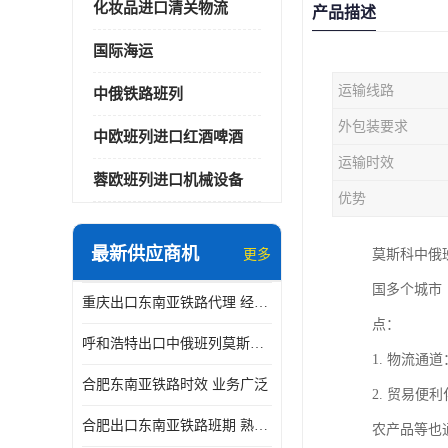
化妆品进口清关物流
产品描述
国际海运
运输线路
中俄铁路班列
外包装要求
中欧班列进口红酒啤酒
运输时效
蓉欧班列进口机械设备
优势
最新供应商机
更多
莫斯科中俄
国多个城市
重庆出口东南亚铁路代理 经验丰富
点：
呼和浩特出口中俄班列莫斯科物流 安全省心
1. 物流
合肥东南亚铁路时效 业务广泛
2. 贸易
合肥出口东南亚铁路班期 熟悉条款
农产品等也