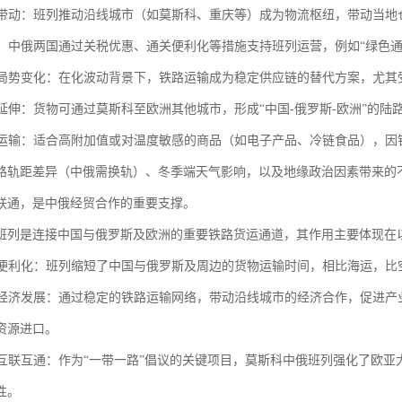
经济带动：班列推动沿线城市（如莫斯科、重庆等）成为物流枢纽，带动当
支持：中俄两国通过关税优惠、通关便利化等措施支持班列运营，例如“绿色
国际局势变化：在化波动背景下，铁路运输成为稳定供应链的替代方案，尤
联运延伸：货物可通过莫斯科至欧洲其他城市，形成“中国-俄罗斯-欧洲”的陆
商品运输：适合高附加值或对温度敏感的商品（如电子产品、冷链食品），
路轨距差异（中俄需换轨）、冬季端天气影响，以及地缘政治因素带来的
联通，是中俄经贸合作的重要支撑。
班列是连接中国与俄罗斯及欧洲的重要铁路货运通道，其作用主要体现
贸易便利化：班列缩短了中国与俄罗斯及周边的货物运输时间，相比海运，
区域经济发展：通过稳定的铁路运输网络，带动沿线城市的经济合作，促进
资源进口。
欧亚互联互通：作为“一带一路”倡议的关键项目，莫斯科中俄班列强化了欧
性。