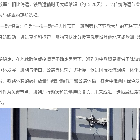
流效率：相比海运，铁路运输时间大幅缩短（约15-20天），比传统海运节
效与成本的理想选择。
“一带一路”倡议：作为“一带一路”标志性项目，班列强化了亚欧大陆的互联
区域经济联动：通过莫斯科枢纽，货物可快速分拨至俄罗斯其他地区或欧洲
供应链稳定：在地缘政治或疫情等不确定因素下，班列为中欧贸易提供了除
多式联运发展：班列与港口、公路等运输方式衔接，促进国际物流网络一体
碳排放：铁路运输的碳排放量显#着,曦#低于和公路运输，符合中俄两国绿色
科作为关键节点，班列开行频次和货量持续增长，未来或进一步拓展线路
作。