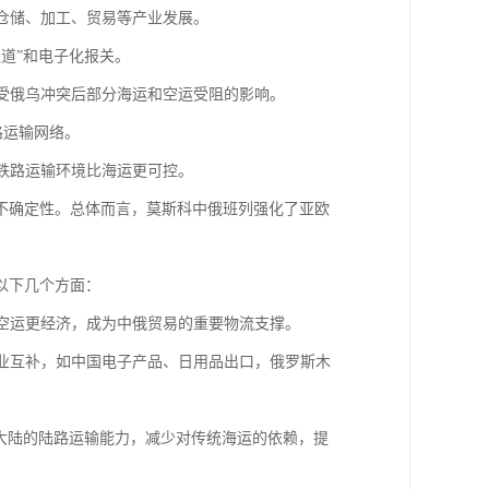
地仓储、加工、贸易等产业发展。
通道”和电子化报关。
其受俄乌冲突后部分海运和空运受阻的影响。
路运输网络。
因铁路运输环境比海运更可控。
不确定性。总体而言，莫斯科中俄班列强化了亚欧
在以下几个方面：
比空运更经济，成为中俄贸易的重要物流支撑。
产业互补，如中国电子产品、日用品出口，俄罗斯木
亚大陆的陆路运输能力，减少对传统海运的依赖，提