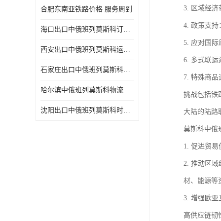
3. 区域
合肥东南亚铁路价格 服务周到
4. 政策
海口出口中俄班列莫斯科订舱 可选择面广
5. 应对
西安出口中俄班列莫斯科运输 专线往返
6. 多式
石家庄出口中俄班列莫斯科班列 一站式服务
7. 特殊
哈尔滨中俄班列莫斯科物流 快速到达
挑战包括铁
沈阳出口中俄班列莫斯科时间 方便快捷可靠性好
大陆的陆路
莫斯科中俄
1. 促进
2. 推动
材、能源等
3. 增强
高供应链韧