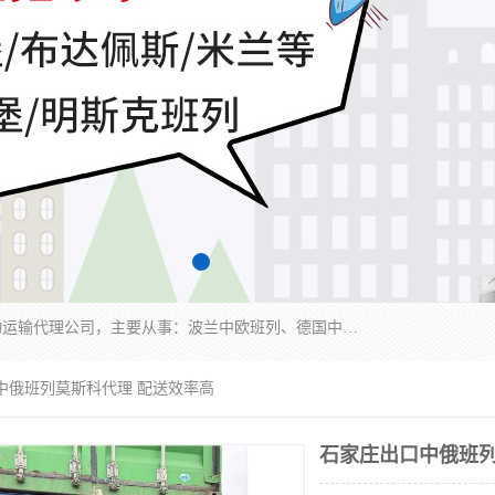
邦赋供应链管理成都有限公司是一家全球性的货物运输代理公司，主要从事：波兰中欧班列、德国中欧班列、出口莫斯科班列、中欧班列进口、蓉欧铁路、成都出口空运等业务，同时亦提供报关、报检、仓储、码头操作等服务。
中俄班列莫斯科代理 配送效率高
石家庄出口中俄班列