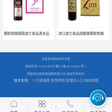
蓉欧铁路德国波兰食品清关运输门到门
进口波兰食品成都做蓉欧铁路代理的公司
您是第
3382029
位访客
版权所有 ©2026-08-08
蜀ICP备2025144637号-1
邦赋供应链管理成都有限公司
保留所有权利.
技术支持：
八方资源网
免责声明
管理员入口
网站地图
蓉欧铁路波兰罗兹食品成都清关物流
蓉欧铁路清关订柜公司，波兰德国蓉欧铁路门到门