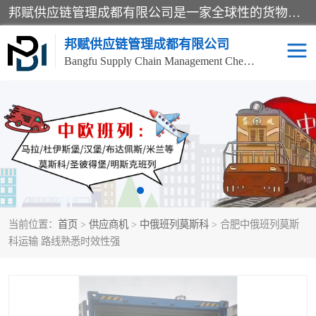
邦赋供应链管理成都有限公司是一家全球性的货物运输代理公司，主要从事：波兰中欧班列、德国中欧班列、出口莫斯科班列、中欧班列进口、蓉欧铁路、成都出口空运等业务，同时亦提供报关、报检、仓储、码头操作等服务。
邦赋供应链管理成都有限公司
Bangfu Supply Chain Management Chengdu Co.,LTD
进出口门到门
成都中欧班列
国际汽运
国际空运
东南亚海运
非洲海运
当前位置：
首页
>
供应商机
>
中俄班列莫斯科
> 合肥中俄班列莫斯
食品进口物流清关
南美海运
科运输 路线熟悉时效性强
欧洲海运整柜拼箱
进口澳洲食品清关
化妆品进口清关物流
国际海运