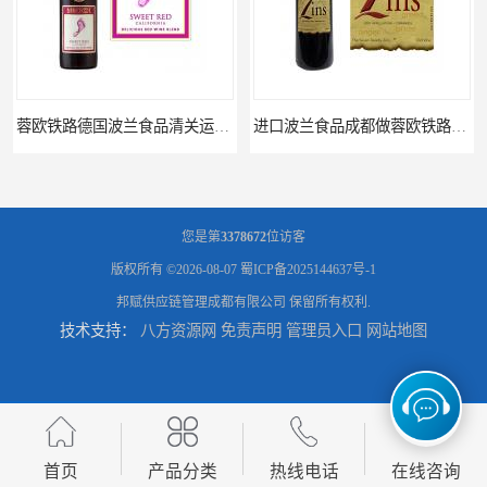
进口波兰食品成都做蓉欧铁路代理的公司
您是第
3378672
位访客
版权所有 ©2026-08-07
蜀ICP备2025144637号-1
邦赋供应链管理成都有限公司
保留所有权利.
技术支持：
八方资源网
免责声明
管理员入口
网站地图
蓉欧铁路波兰罗兹食品成都清关物流
蓉欧铁路清关订柜公司，波兰德国蓉欧铁路门到门
首页
产品分类
热线电话
在线咨询