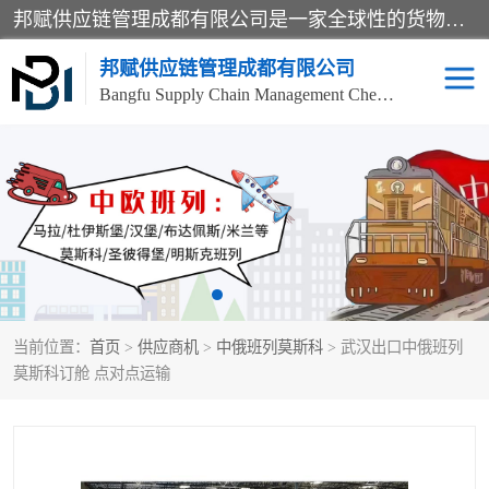
邦赋供应链管理成都有限公司是一家全球性的货物运输代理公司，主要从事：波兰中欧班列、德国中欧班列、出口莫斯科班列、中欧班列进口、蓉欧铁路、成都出口空运等业务，同时亦提供报关、报检、仓储、码头操作等服务。
邦赋供应链管理成都有限公司
Bangfu Supply Chain Management Chengdu Co.,LTD
进出口门到门
成都中欧班列
国际汽运
国际空运
东南亚海运
非洲海运
当前位置：
首页
>
供应商机
>
中俄班列莫斯科
> 武汉出口中俄班列
食品进口物流清关
南美海运
莫斯科订舱 点对点运输
欧洲海运整柜拼箱
进口澳洲食品清关
化妆品进口清关物流
国际海运