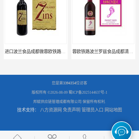
进口波兰食品成都做蓉欧铁路代理的公司
蓉欧铁路波兰罗兹食品成都清关物流
您是第
3394354
位访客
版权所有 ©2026-08-09
蜀ICP备2025144637号-1
邦赋供应链管理成都有限公司
保留所有权利.
技术支持：
八方资源网
免责声明
管理员入口
网站地图
蓉欧铁路清关订柜公司，波兰德国蓉欧铁路门到门
成都运到吉隆口岸物流运输，成都到西藏物流