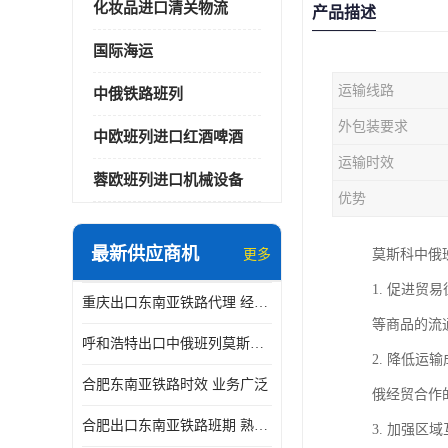
化妆品进口清关物流
产品描述
国际海运
运输线路
中俄铁路班列
外包装要求
中欧班列进口红酒啤酒
运输时效
蓉欧班列进口机械设备
优势
最新供应商机
更多
莫斯科中俄
1. 促进
重庆出口东南亚铁路代理 经验丰富
等商品的流
呼和浩特出口中俄班列莫斯科物流 安全省心
2. 降低
合肥东南亚铁路时效 业务广泛
俄经贸合作
合肥出口东南亚铁路班期 熟悉条款
3. 加强