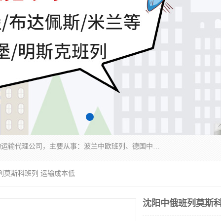
邦赋供应链管理成都有限公司是一家全球性的货物运输代理公司，主要从事：波兰中欧班列、德国中欧班列、出口莫斯科班列、中欧班列进口、蓉欧铁路、成都出口空运等业务，同时亦提供报关、报检、仓储、码头操作等服务。
列莫斯科班列 运输成本低
沈阳中俄班列莫斯科