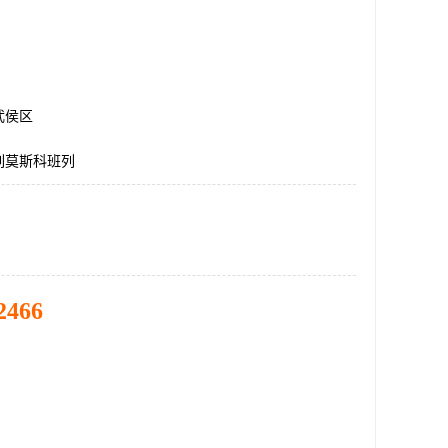
武侯区
列莫斯科班列
2466