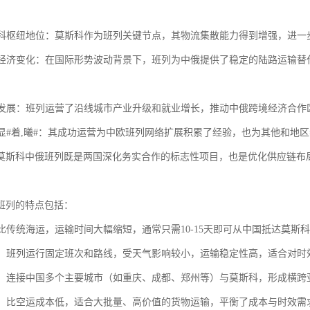
莫斯科枢纽地位：莫斯科作为班列关键节点，其物流集散能力得到增强，进
地缘经济变化：在国际形势波动背景下，班列为中俄提供了稳定的陆路运输
沿线发展：班列运营了沿线城市产业升级和就业增长，推动中俄跨境经济合
效应显#着,曦#：其成功运营为中欧班列网络扩展积累了经验，也为其他和
莫斯科中俄班列既是两国深化务实合作的标志性项目，也是优化供应链布
班列的特点包括：
：相比传统海运，运输时间大幅缩短，通常只需10-15天即可从中国抵达莫斯
可靠：班列运行固定班次和路线，受天气影响较小，运输稳定性高，适合对
广泛：连接中国多个主要城市（如重庆、成都、郑州等）与莫斯科，形成横
性强：比空运成本低，适合大批量、高价值的货物运输，平衡了成本与时效需