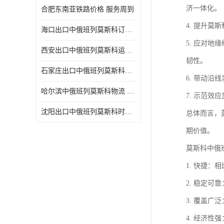
济一体化。
合肥东南亚铁路价格 服务周到
4. 提升
海口出口中俄班列莫斯科订舱 可选择面广
5. 应对
西安出口中俄班列莫斯科运输 专线往返
韧性。
石家庄出口中俄班列莫斯科班列 一站式服务
6. 带动
哈尔滨中俄班列莫斯科物流 快速到达
7. 示范
沈阳出口中俄班列莫斯科时间 方便快捷可靠性好
总体而言，
期价值。
莫斯科中俄
1. 快捷
2. 稳定
3. 覆盖
4. 经济