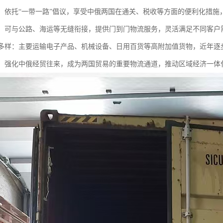
支持：依托“一带一路”倡议，享受中俄两国在通关、税收等方面的便利化措
联运：可与公路、海运等无缝衔接，提供门到门物流服务，灵活满足不同客户
种类多样：主要运输电子产品、机械设备、日用百货等高附加值货物，近年
贸易：强化中俄经贸往来，成为两国贸易的重要物流通道，推动区域经济一体