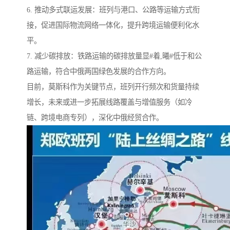
6. 推动多式联运发展：班列与港口、公路等运输方式衔
接，促进国际物流网络一体化，提升跨境运输便利化水
平。
7. 减少碳排放：铁路运输的碳排放量显#着,曦#低于和公
路运输，符合中俄两国绿色发展的合作方向。
目前，莫斯科作为关键节点，班列开行频次和货量持续
增长，未来或进一步拓展线路覆盖与增值服务（如冷
链、跨境电商专列），深化中俄经贸合作。