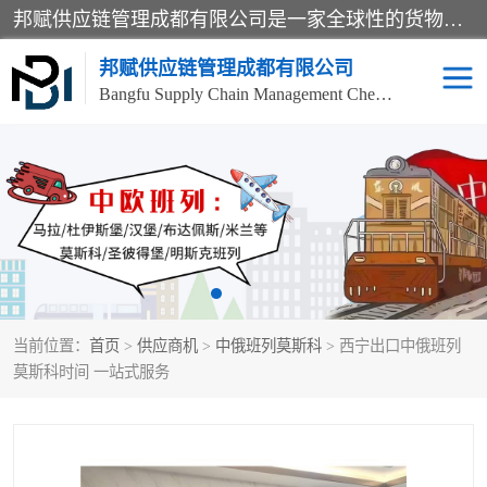
邦赋供应链管理成都有限公司是一家全球性的货物运输代理公司，主要从事：波兰中欧班列、德国中欧班列、出口莫斯科班列、中欧班列进口、蓉欧铁路、成都出口空运等业务，同时亦提供报关、报检、仓储、码头操作等服务。
邦赋供应链管理成都有限公司
Bangfu Supply Chain Management Chengdu Co.,LTD
进出口门到门
成都中欧班列
国际汽运
国际空运
东南亚海运
非洲海运
当前位置：
首页
>
供应商机
>
中俄班列莫斯科
> 西宁出口中俄班列
食品进口物流清关
南美海运
莫斯科时间 一站式服务
欧洲海运整柜拼箱
进口澳洲食品清关
化妆品进口清关物流
国际海运