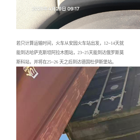
若只计算运输时间，火车从安园火车站出发，12~14天就
能到达哈萨克斯坦阿拉木图站，23~25天能到达俄罗斯莫
斯科站，并将在25~26 天之后到达德国杜伊斯堡站。