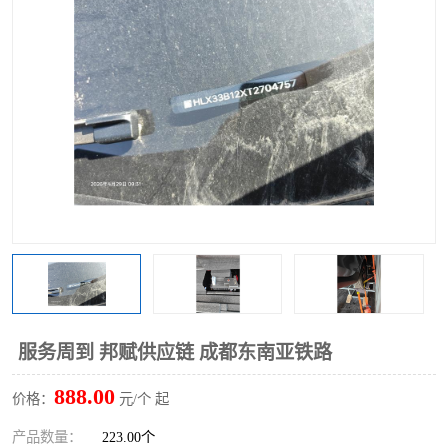
中俄铁路班列
中欧班列进口红酒啤酒
蓉欧班列进口机械设备
马来西亚物流
东南亚铁路
铁路出口拼箱/整柜
中俄班列莫斯科
服务周到 邦赋供应链 成都东南亚铁路
888.00
价格：
元/个 起
产品数量：
223.00个