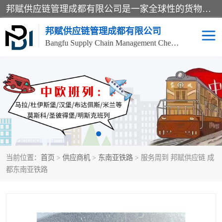
邦赋供应链管理成都有限公司是一家全球性的货物运输代理公司，主要从事：波兰中欧班列、德国中欧班列、出口莫斯科班列、中欧班列进口、蓉欧铁路、成都出口空运等业务，同时亦提供报关、报检、仓储、码头操作等服务。
邦赋供应链管理成都有限公司
Bangfu Supply Chain Management Chengdu Co.,LTD
进出口门到门
成都中欧班列
国际汽运
国际空运
东南亚海运
非洲海运
当前位置：
首页
>
供应商机
>
东南亚铁路
> 服务周到 邦赋供应链 成
食品进口物流清关
南美海运
都东南亚铁路
欧洲海运整柜拼箱
进口澳洲食品清关
化妆品进口清关物流
国际海运