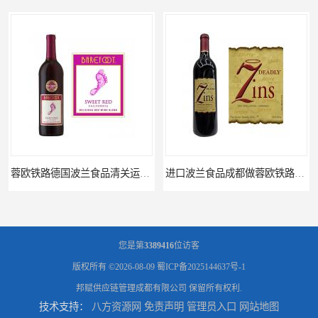
进口波兰食品成都做蓉欧铁路代理的公司
蓉欧铁路波兰罗兹食品成都清关物流
您是第
3389416
位访客
版权所有 ©2026-08-09
蜀ICP备2025144637号-1
邦赋供应链管理成都有限公司
保留所有权利.
技术支持：
八方资源网
免责声明
管理员入口
网站地图