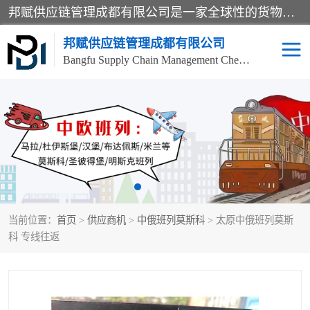
邦赋供应链管理成都有限公司是一家全球性的货物运输代理公司，主要从事：波兰中欧班列、德国中欧班列、出口莫斯科班列、中欧班列进口、蓉欧铁路、成都出口空运等业务，同时亦提供报关、报检、仓储、码头操作等服务。
邦赋供应链管理成都有限公司
Bangfu Supply Chain Management Chengdu Co.,LTD
进出口门到门
成都中欧班列
国际汽运
国际空运
东南亚海运
非洲海运
当前位置：
首页
>
供应商机
>
中俄班列莫斯科
> 太原中俄班列莫斯
食品进口物流清关
南美海运
科 专线往返
欧洲海运整柜拼箱
进口澳洲食品清关
化妆品进口清关物流
国际海运