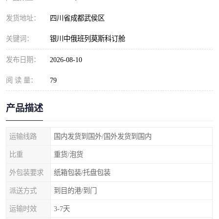
发货地址：
四川省成都武侯区
关键词：
银川中俄班列莫斯科订舱
发布日期：
2026-08-10
阅 读 量：
79
产品描述
运输线路
国内发货到国外/国外发货到国内
比重
重货/泡货
外包装要求
纸箱包装/托盘包装
派送方式
到目的港/到门
运输时效
3-7天