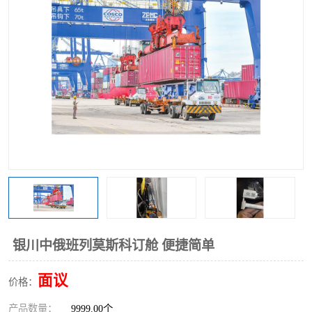
中俄铁路班列
中欧班列进口红酒啤酒
蓉欧班列进口机械设备
马来西亚物流
东南亚铁路
铁路出口拼箱/整柜
中俄班列莫斯科
银川中俄班列莫斯科订舱 便捷简单
面议
价格：
产品数量：
9999.00个