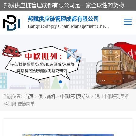
邦赋供应链管理成都有限公司是一家全球性的货物运输代理公司，主要从事：波兰中欧班列、德国中欧班列、出口莫斯科班列、中欧班列进口、蓉欧铁路、成都出口空运等业务，同时亦提供报关、报检、仓储、码头操作等服务。
邦赋供应链管理成都有限公司
Bangfu Supply Chain Management Chengdu Co.,LTD
进出口门到门
成都中欧班列
国际汽运
国际空运
东南亚海运
非洲海运
当前位置：
首页
>
供应商机
>
中俄班列莫斯科
> 银川中俄班列莫斯
食品进口物流清关
南美海运
科订舱 便捷简单
欧洲海运整柜拼箱
进口澳洲食品清关
化妆品进口清关物流
国际海运