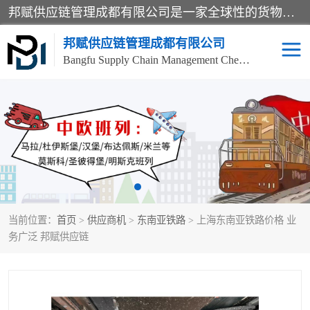
邦赋供应链管理成都有限公司是一家全球性的货物运输代理公司，主要从事：波兰中欧班列、德国中欧班列、出口莫斯科班列、中欧班列进口、蓉欧铁路、成都出口空运等业务，同时亦提供报关、报检、仓储、码头操作等服务。
邦赋供应链管理成都有限公司
Bangfu Supply Chain Management Chengdu Co.,LTD
进出口门到门
成都中欧班列
国际汽运
国际空运
东南亚海运
非洲海运
当前位置：
首页
>
供应商机
>
东南亚铁路
> 上海东南亚铁路价格 业
食品进口物流清关
南美海运
务广泛 邦赋供应链
欧洲海运整柜拼箱
进口澳洲食品清关
化妆品进口清关物流
国际海运