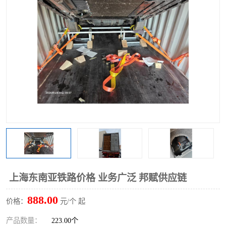
中俄铁路班列
中欧班列进口红酒啤酒
蓉欧班列进口机械设备
马来西亚物流
东南亚铁路
铁路出口拼箱/整柜
中俄班列莫斯科
上海东南亚铁路价格 业务广泛 邦赋供应链
888.00
价格：
元/个 起
产品数量：
223.00个