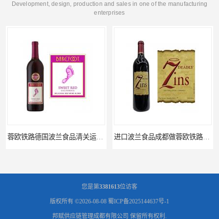
Development, design, production and sales in one of the manufacturing
enterprises
蓉欧铁路德国波兰食品清关运输门到门
进口波兰食品成都做蓉欧铁路代理的公司
您是第
3381613
位访客
版权所有 ©2026-08-08
蜀ICP备2025144637号-1
邦赋供应链管理成都有限公司
保留所有权利.