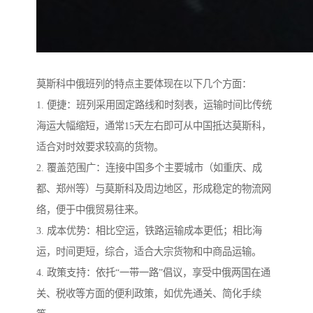
莫斯科中俄班列的特点主要体现在以下几个方面：
1. 便捷：班列采用固定路线和时刻表，运输时间比传统
海运大幅缩短，通常15天左右即可从中国抵达莫斯科，
适合对时效要求较高的货物。
2. 覆盖范围广：连接中国多个主要城市（如重庆、成
都、郑州等）与莫斯科及周边地区，形成稳定的物流网
络，便于中俄贸易往来。
3. 成本优势：相比空运，铁路运输成本更低；相比海
运，时间更短，综合，适合大宗货物和中商品运输。
4. 政策支持：依托“一带一路”倡议，享受中俄两国在通
关、税收等方面的便利政策，如优先通关、简化手续