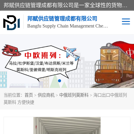
邦赋供应链管理成都有限公司是一家全球性的货物运输代理公司，主要从事：波兰中欧班列、德国中欧班列、出口莫斯科班列、中欧班列进口、蓉欧铁路、成都出口空运等业务，同时亦提供报关、报检、仓储、码头操作等服务。
邦赋供应链管理成都有限公司
Bangfu Supply Chain Management Chengdu Co.,LTD
进出口门到门
成都中欧班列
国际汽运
国际空运
东南亚海运
非洲海运
当前位置：
首页
>
供应商机
>
中俄班列莫斯科
> 海口出口中俄班列
食品进口物流清关
南美海运
莫斯科 方便快捷
欧洲海运整柜拼箱
进口澳洲食品清关
化妆品进口清关物流
国际海运