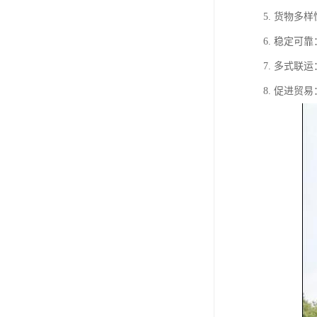
5. 货物
6. 稳定
7. 多式
8. 促进