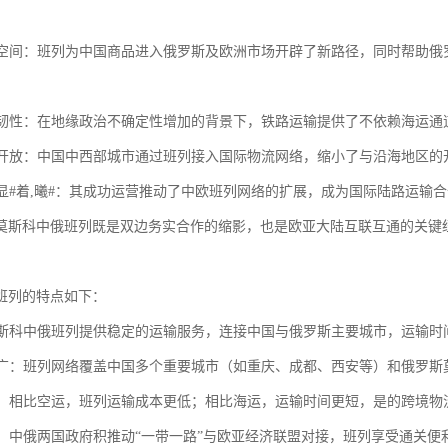
市场空间：班列为中国商品进入俄罗斯及欧洲市场开辟了新路径，同时帮助
战略韧性：在地缘政治不确定性增加的背景下，铁路运输提供了不依赖海运
内陆开放：中国中西部城市通过班列接入国际物流网络，缩小了与沿海地区
效应显#着,曦#：其成功运营推动了中欧班列网络的扩展，成为国际陆路运输
莫斯科中俄班列既是双边务实合作的缩影，也是欧亚大陆互联互通的关键
班列的特点如下：
：莫斯科中俄班列提供稳定的运输服务，连接中国与俄罗斯主要城市，运输
范围广：班列网络覆盖中国多个重要城市（如重庆、成都、西安等）和俄罗
性强：相比空运，班列运输成本更低；相比海运，运输时间更短，是的跨境物
支持：中俄两国政府积推动“一带一路”与欧亚经济联盟对接，班列享受通关