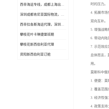
时的压力。
西非海运专线，成都上海出口纳米比亚海运
4. 拓展
深圳成都肯尼亚国际物流，成都非洲物流公司
双向互补。
西非拉各斯海运代理，深圳成都拉各斯海运
5. 增强
攀枝花叶卡琳捷堡班期
6. 带动
攀枝花新西伯利亚代理
7. 示范
资阳新西伯利亚订舱
总体而言，
用。
莫斯科中俄
1. 便捷
2. 覆盖
3. 经济
4. 政策