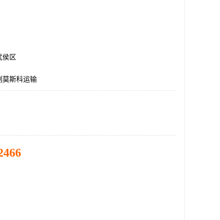
武侯区
列莫斯科运输
2466