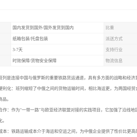
国内发货到国外/国外发货到国内
比重
纸箱包装/托盘包装
派送方式
3-7天
支持行业
时效保障/货物安全保障
物流信息
班列是连接中国与俄罗斯的重要铁路货运通道，具有多方面的战略和经济
贸易便利化：班列缩短了中俄之间的货物运输时间，相比海运更，为两国经
商品。
区域合作：作为“一带一路”与欧亚经济联盟对接的实践项目，它加强了沿线
化。
物流成本：铁路运输成本介于海运和空运之间，为中俄企业提供了性价比更