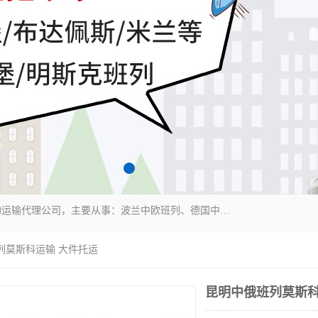
邦赋供应链管理成都有限公司是一家全球性的货物运输代理公司，主要从事：波兰中欧班列、德国中欧班列、出口莫斯科班列、中欧班列进口、蓉欧铁路、成都出口空运等业务，同时亦提供报关、报检、仓储、码头操作等服务。
列莫斯科运输 大件托运
昆明中俄班列莫斯科