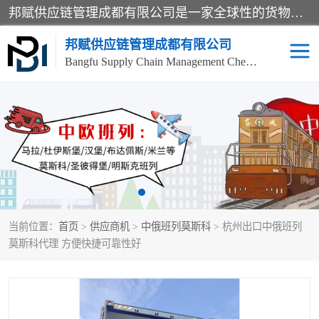
邦赋供应链管理成都有限公司是一家全球性的货物运输代理公司，主要从事：波兰中欧班列、德国中欧班列、出口莫斯科班列、中欧班列进口、蓉欧铁路、成都出口空运等业务，同时亦提供报关、报检、仓储、码头操作等服务。
邦赋供应链管理成都有限公司
Bangfu Supply Chain Management Chengdu Co.,LTD
进出口门到门
成都中欧班列
国际汽运
国际空运
东南亚海运
非洲海运
当前位置：
首页
>
供应商机
>
中俄班列莫斯科
> 杭州出口中俄班列
食品进口物流清关
南美海运
莫斯科代理 方便快捷可靠性好
欧洲海运整柜拼箱
进口澳洲食品清关
化妆品进口清关物流
国际海运