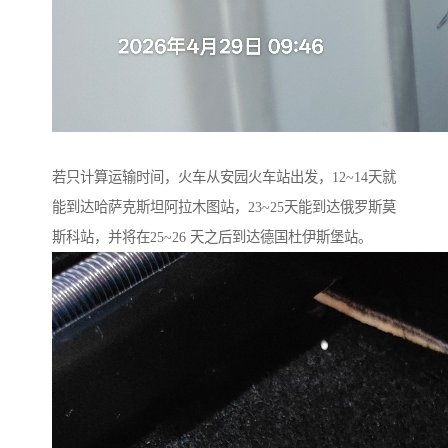
若只计算运输时间，火车从安园火车站出发，12~14天就
能到达哈萨克斯坦阿拉木图站，23~25天能到达俄罗斯莫
斯科站，并将在25~26 天之后到达德国杜伊斯堡站。