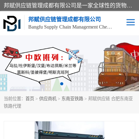
邦赋供应链管理成都有限公司是一家全球性的货物运输代理公司，主要从事：波兰中欧班列、德国中欧班列、出口莫斯科班列、中欧班列进口、蓉欧铁路、成都出口空运等业务，同时亦提供报关、报检、仓储、码头操作等服务。
邦赋供应链管理成都有限公司
Bangfu Supply Chain Management Chengdu Co.,LTD
进出口门到门
成都中欧班列
国际汽运
国际空运
东南亚海运
非洲海运
当前位置：
首页
>
供应商机
>
东南亚铁路
> 邦赋供应链 合肥东南亚
食品进口物流清关
南美海运
铁路代理
欧洲海运整柜拼箱
进口澳洲食品清关
化妆品进口清关物流
国际海运