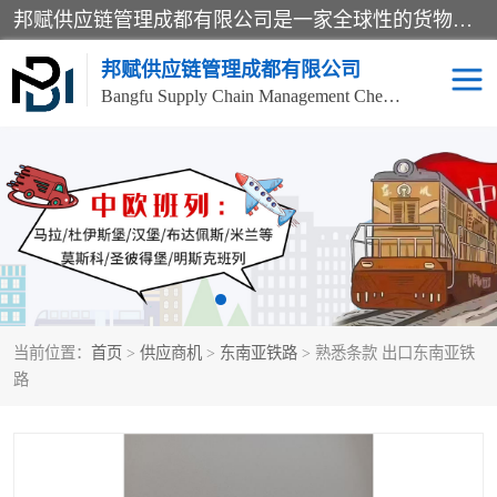
邦赋供应链管理成都有限公司是一家全球性的货物运输代理公司，主要从事：波兰中欧班列、德国中欧班列、出口莫斯科班列、中欧班列进口、蓉欧铁路、成都出口空运等业务，同时亦提供报关、报检、仓储、码头操作等服务。
邦赋供应链管理成都有限公司
Bangfu Supply Chain Management Chengdu Co.,LTD
进出口门到门
成都中欧班列
国际汽运
国际空运
东南亚海运
非洲海运
当前位置：
首页
>
供应商机
>
东南亚铁路
> 熟悉条款 出口东南亚铁
食品进口物流清关
南美海运
路
欧洲海运整柜拼箱
进口澳洲食品清关
化妆品进口清关物流
国际海运