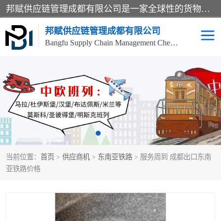
邦赋供应链管理成都有限公司是一家全球性的货物运输代理公司，主要从事：波兰中欧班列、德国中欧班列、出口莫斯科班列、中欧班列进口、蓉欧铁路、成都出口空运等业务，同时亦提供报关、报检、仓储、码头操作等服务。
邦赋供应链管理成都有限公司
Bangfu Supply Chain Management Chengdu Co.,LTD
进出口门到门
成都中欧班列
国际汽运
国际空运
东南亚海运
非洲海运
当前位置：
首页
>
供应商机
>
东南亚铁路
> 服务周到 成都出口东南
食品进口物流清关
南美海运
亚铁路价格
欧洲海运整柜拼箱
进口澳洲食品清关
化妆品进口清关物流
国际海运