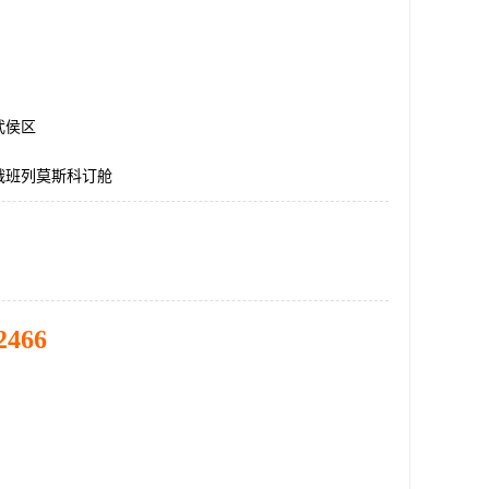
武侯区
俄班列莫斯科订舱
2466