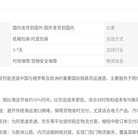
国内发货到国外/国外发货到国内
比重
纸箱包装/托盘包装
派送方式
3-7天
支持行业
时效保障/货物安全保障
物流信息
班列是连接中国与俄罗斯及欧洲的重要国际铁路货运通道，主要服务于跨
运输：相比海运节省约50%时间，比空运成本更低，适合对时效和成本有均
供应链：避开传统海运港口拥堵，保障货物准时交付，尤其适合电子产品、
电商支持：为阿里速卖通、京东等平台提供稳定物流方案，缩短中欧订单交付周
联运衔接：与欧洲公路、内河运输网络对接，实现门到门物流服务，覆盖莫