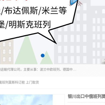
邦赋供应链管理成都有限公司是一家全球性的货物运输代理公司，主要从事：波兰中欧班列、德国中欧班列、出口莫斯科班列、中欧班列进口、蓉欧铁路、成都出口空运等业务，同时亦提供报关、报检、仓储、码头操作等服务。
俄班列莫斯科订舱 上门取货
银川出口中俄班列莫