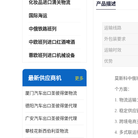
化妆品进口清关物流
产品描述
国际海运
运输线路
中俄铁路班列
外包装要求
中欧班列进口红酒啤酒
运输时效
蓉欧班列进口机械设备
优势
最新供应商机
更多
莫斯科中俄
个方面：
厦门汽车出口圣彼得堡物流
1. 物流
德阳汽车出口圣彼得堡代理
2. 稳定
广安汽车出口圣彼得堡代理
3. 跨境
攀枝花新西伯利亚物流
4. 多式