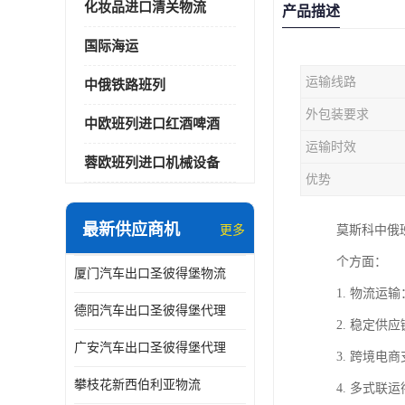
化妆品进口清关物流
产品描述
国际海运
运输线路
中俄铁路班列
外包装要求
中欧班列进口红酒啤酒
运输时效
蓉欧班列进口机械设备
优势
最新供应商机
更多
莫斯科中俄
个方面：
厦门汽车出口圣彼得堡物流
1. 物流
德阳汽车出口圣彼得堡代理
2. 稳定
广安汽车出口圣彼得堡代理
3. 跨境
攀枝花新西伯利亚物流
4. 多式