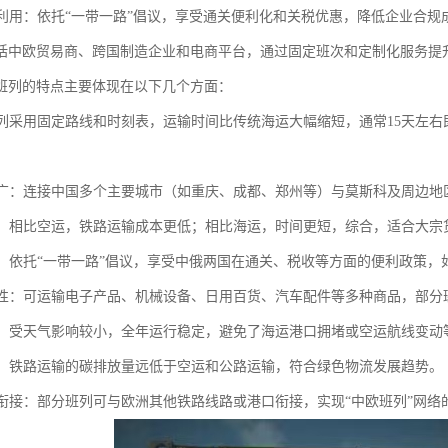
红利利用：依托“一带一路”倡议，享受通关便利化和关税优惠，降低企业合
括中欧贸易商、跨国制造企业和电商平台，通过固定班次和定制化服务提
班列的特点主要体现在以下几个方面：
：班列采用固定路线和时刻表，运输时间比传统海运大幅缩短，通常15天左
范围广：连接中国多个主要城市（如重庆、成都、郑州等）与莫斯科及周边
优势：相比空运，铁路运输成本更低；相比海运，时间更短，综合，适合大
支持：依托“一带一路”倡议，享受中俄两国在通关、税收等方面的便利政策
多样性：可运输电子产品、机械设备、日用百货、汽车配件等多种商品，部
性强：受天气影响较小，全年运行稳定，避免了海运港口拥堵或空运航线变动
节能：铁路运输的碳排放量远低于空运和公路运输，符合绿色物流发展趋势。
联运衔接：部分班列可与欧洲其他铁路线路或港口衔接，实现“中欧班列”网