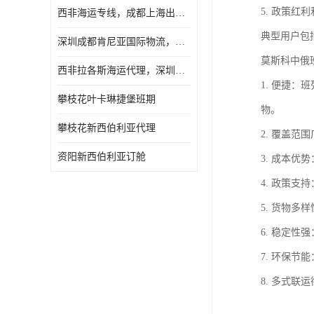
5. 政策
西非海运专线，成都上海出口纳米比亚海运
典型用户包
深圳成都肯尼亚国际物流，成都非洲物流公司
莫斯科中俄
西非拉各斯海运代理，深圳成都拉各斯海运
1. 便捷
攀枝花叶卡琳捷堡班期
物。
攀枝花新西伯利亚代理
2. 覆盖
资阳新西伯利亚订舱
3. 成本
4. 政策
5. 货物
6. 稳定
7. 环保
8. 多式