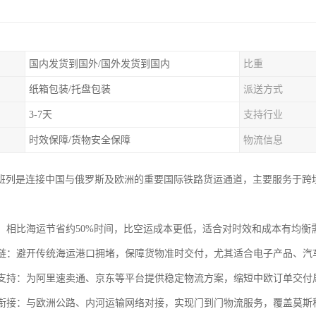
国内发货到国外/国外发货到国内
比重
纸箱包装/托盘包装
派送方式
3-7天
支持行业
时效保障/货物安全保障
物流信息
班列是连接中国与俄罗斯及欧洲的重要国际铁路货运通道，主要服务于跨
运输：相比海运节省约50%时间，比空运成本更低，适合对时效和成本有均
供应链：避开传统海运港口拥堵，保障货物准时交付，尤其适合电子产品、
电商支持：为阿里速卖通、京东等平台提供稳定物流方案，缩短中欧订单交付周
联运衔接：与欧洲公路、内河运输网络对接，实现门到门物流服务，覆盖莫