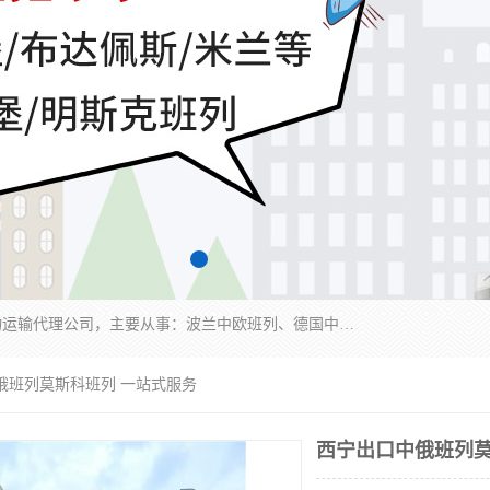
邦赋供应链管理成都有限公司是一家全球性的货物运输代理公司，主要从事：波兰中欧班列、德国中欧班列、出口莫斯科班列、中欧班列进口、蓉欧铁路、成都出口空运等业务，同时亦提供报关、报检、仓储、码头操作等服务。
俄班列莫斯科班列 一站式服务
西宁出口中俄班列莫