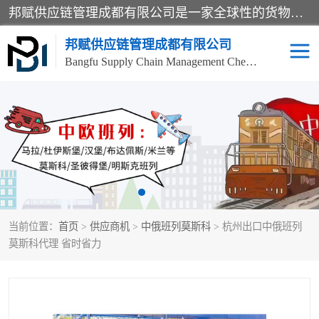
邦赋供应链管理成都有限公司是一家全球性的货物运输代理公司，主要从事：波兰中欧班列、德国中欧班列、出口莫斯科班列、中欧班列进口、蓉欧铁路、成都出口空运等业务，同时亦提供报关、报检、仓储、码头操作等服务。
邦赋供应链管理成都有限公司
Bangfu Supply Chain Management Chengdu Co.,LTD
进出口门到门
成都中欧班列
国际汽运
国际空运
东南亚海运
非洲海运
当前位置：
首页
>
供应商机
>
中俄班列莫斯科
> 杭州出口中俄班列
食品进口物流清关
南美海运
莫斯科代理 省时省力
欧洲海运整柜拼箱
进口澳洲食品清关
化妆品进口清关物流
国际海运