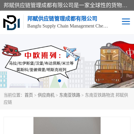
邦赋供应链管理成都有限公司是一家全球性的货物运输代理公司，主要从事：波兰中欧班列、德国中欧班列、出口莫斯科班列、中欧班列进口、蓉欧铁路、成都出口空运等业务，同时亦提供报关、报检、仓储、码头操作等服务。
邦赋供应链管理成都有限公司
Bangfu Supply Chain Management Chengdu Co.,LTD
进出口门到门
成都中欧班列
国际汽运
国际空运
东南亚海运
非洲海运
当前位置：
首页
>
供应商机
>
东南亚铁路
> 东南亚铁路物流 邦赋供
食品进口物流清关
南美海运
应链
欧洲海运整柜拼箱
进口澳洲食品清关
化妆品进口清关物流
国际海运