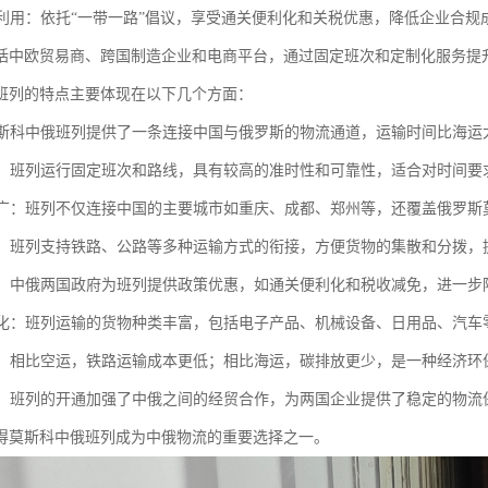
红利利用：依托“一带一路”倡议，享受通关便利化和关税优惠，降低企业合
括中欧贸易商、跨国制造企业和电商平台，通过固定班次和定制化服务提
班列的特点主要体现在以下几个方面：
：莫斯科中俄班列提供了一条连接中国与俄罗斯的物流通道，运输时间比海运
可靠：班列运行固定班次和路线，具有较高的准时性和可靠性，适合对时间
范围广：班列不仅连接中国的主要城市如重庆、成都、郑州等，还覆盖俄罗
联运：班列支持铁路、公路等多种运输方式的衔接，方便货物的集散和分拨
支持：中俄两国政府为班列提供政策优惠，如通关便利化和税收减免，进一步
多样化：班列运输的货物种类丰富，包括电子产品、机械设备、日用品、汽
环保：相比空运，铁路运输成本更低；相比海运，碳排放更少，是一种经济环
贸易：班列的开通加强了中俄之间的经贸合作，为两国企业提供了稳定的物
得莫斯科中俄班列成为中俄物流的重要选择之一。