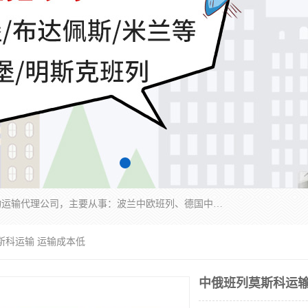
邦赋供应链管理成都有限公司是一家全球性的货物运输代理公司，主要从事：波兰中欧班列、德国中欧班列、出口莫斯科班列、中欧班列进口、蓉欧铁路、成都出口空运等业务，同时亦提供报关、报检、仓储、码头操作等服务。
斯科运输 运输成本低
中俄班列莫斯科运输