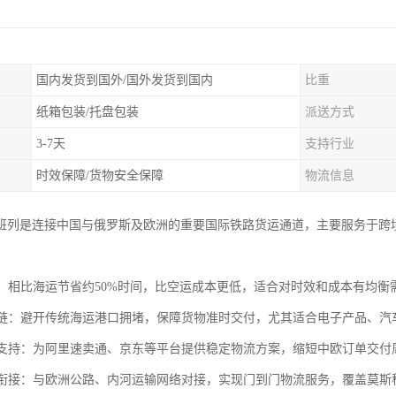
国内发货到国外/国外发货到国内
比重
纸箱包装/托盘包装
派送方式
3-7天
支持行业
时效保障/货物安全保障
物流信息
班列是连接中国与俄罗斯及欧洲的重要国际铁路货运通道，主要服务于跨
运输：相比海运节省约50%时间，比空运成本更低，适合对时效和成本有均
供应链：避开传统海运港口拥堵，保障货物准时交付，尤其适合电子产品、
电商支持：为阿里速卖通、京东等平台提供稳定物流方案，缩短中欧订单交付周
联运衔接：与欧洲公路、内河运输网络对接，实现门到门物流服务，覆盖莫