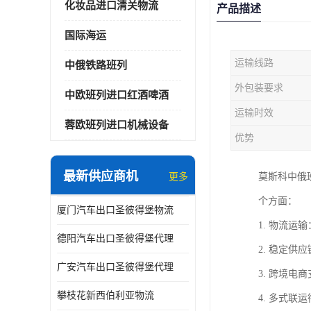
化妆品进口清关物流
产品描述
国际海运
运输线路
中俄铁路班列
外包装要求
中欧班列进口红酒啤酒
运输时效
蓉欧班列进口机械设备
优势
最新供应商机
更多
莫斯科中俄
个方面：
厦门汽车出口圣彼得堡物流
1. 物流
德阳汽车出口圣彼得堡代理
2. 稳定
广安汽车出口圣彼得堡代理
3. 跨境
攀枝花新西伯利亚物流
4. 多式