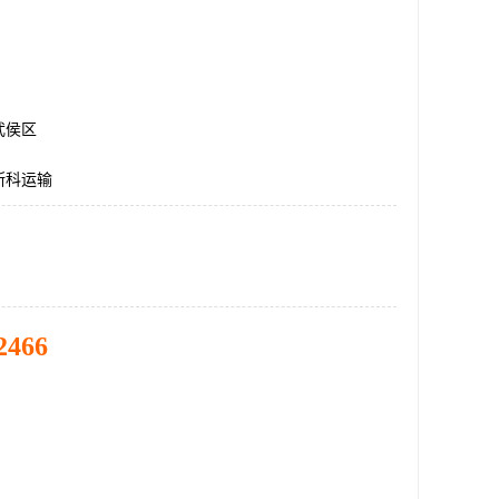
武侯区
斯科运输
2466