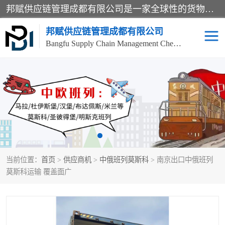
邦赋供应链管理成都有限公司是一家全球性的货物运输代理公司，主要从事：波兰中欧班列、德国中欧班列、出口莫斯科班列、中欧班列进口、蓉欧铁路、成都出口空运等业务，同时亦提供报关、报检、仓储、码头操作等服务。
邦赋供应链管理成都有限公司
Bangfu Supply Chain Management Chengdu Co.,LTD
进出口门到门
成都中欧班列
国际汽运
国际空运
东南亚海运
非洲海运
当前位置：
首页
>
供应商机
>
中俄班列莫斯科
> 南京出口中俄班列
食品进口物流清关
南美海运
莫斯科运输 覆盖面广
欧洲海运整柜拼箱
进口澳洲食品清关
化妆品进口清关物流
国际海运