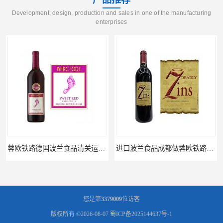
Development, design, production and sales in one of the manufacturing
enterprises
进口波兰食品成都做蓉欧铁路代理的公司
蓉欧铁路波兰罗兹食品成都清关物流
您是第
3379009
位访客
版权所有 ©2026-08-07
蜀ICP备2025144637号-1